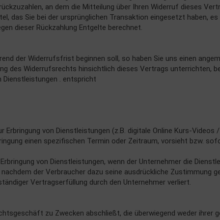
ckzuzahlen, an dem die Mitteilung über Ihren Widerruf dieses Vertr
l, das Sie bei der ursprünglichen Transaktion eingesetzt haben, es
egen dieser Rückzahlung Entgelte berechnet.
rend der Widerrufsfrist beginnen soll, so haben Sie uns einen ange
 des Widerrufsrechts hinsichtlich dieses Vertrags unterrichten, be
ienstleistungen . entspricht
ur Erbringung von Dienstleistungen (z.B. digitale Online Kurs-Vide
bringung einen spezifischen Termin oder Zeitraum, vorsieht bzw. sof
 Erbringung von Dienstleistungen, wenn der Unternehmer die Dienstle
, nachdem der Verbraucher dazu seine ausdrückliche Zustimmung ge
lständiger Vertragserfüllung durch den Unternehmer verliert.
Rechtsgeschäft zu Zwecken abschließt, die überwiegend weder ihrer 