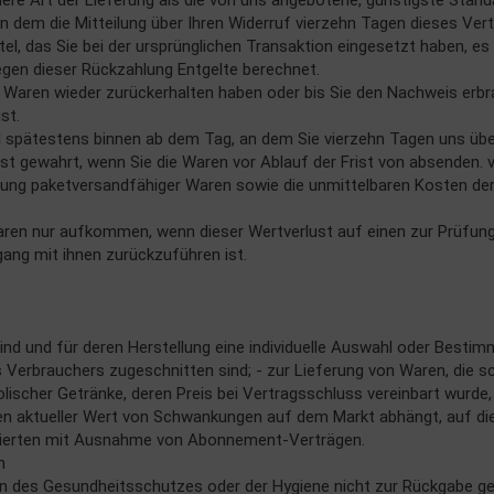
dere Art der Lieferung als die von uns angebotene, günstigste Stand
dem die Mitteilung über Ihren Widerruf vierzehn Tagen dieses Vertr
l, das Sie bei der ursprünglichen Transaktion eingesetzt haben, es
egen dieser Rückzahlung Entgelte berechnet.
ie Waren wieder zurückerhalten haben oder bis Sie den Nachweis erb
st.
ll spätestens binnen ab dem Tag, an dem Sie vierzehn Tagen uns übe
ist gewahrt, wenn Sie die Waren vor Ablauf der Frist von absenden. 
dung paketversandfähiger Waren sowie die unmittelbaren Kosten de
aren nur aufkommen, wenn dieser Wertverlust auf einen zur Prüfun
ng mit ihnen zurückzuführen ist.
 sind und für deren Herstellung eine individuelle Auswahl oder Best
s Verbrauchers zugeschnitten sind; - zur Lieferung von Waren, die 
holischer Getränke, deren Preis bei Vertragsschluss vereinbart wurde
n aktueller Wert von Schwankungen auf dem Markt abhängt, auf die 
strierten mit Ausnahme von Abonnement-Verträgen.
n
den des Gesundheitsschutzes oder der Hygiene nicht zur Rückgabe ge