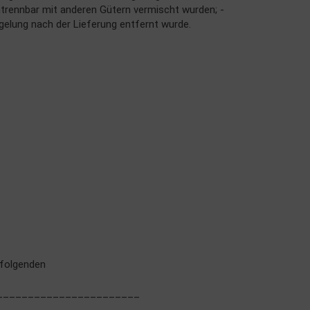
ntrennbar mit anderen Gütern vermischt wurden; -
elung nach der Lieferung entfernt wurde.
folgenden
m _______________________