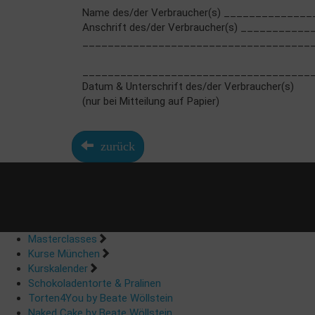
Name des/der Verbraucher(s) ____________
Anschrift des/der Verbraucher(s) ________
____________________________________
____________________________________
Datum & Unterschrift des/der Verbraucher(s)
(nur bei Mitteilung auf Papier)
zurück
Masterclasses
Kurse München
Kurskalender
Schokoladentorte & Pralinen
Torten4You by Beate Wöllstein
Naked Cake by Beate Wöllstein