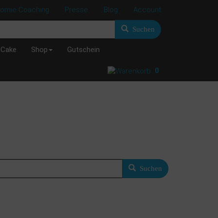
nomie Coaching
Presse
Blog
Account
Suchen
 Cake
Shop
Gutschein
0
Suchen