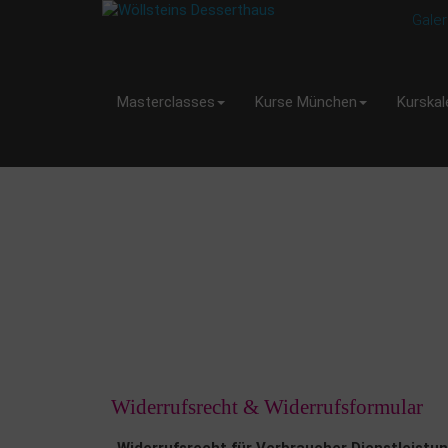
Galer
Masterclasses
Kurse München
Kurskal
Widerrufsrecht & Widerrufsformular