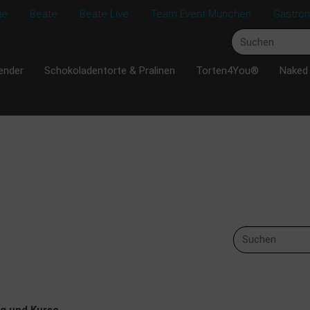
ie
Beate
Beate Live
Team Event München
Gastro
ender
Schokoladentorte & Pralinen
Torten4You®
Naked