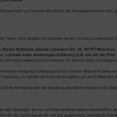
ng und Kurse
Rechtsgeschäft zu Zwecken abschließt, die überwiegend weder ihrer 
ehn Tagen ohne Angabe von Gründen diesen Vertrag zu widerrufen. D
 (
Beate Wöllstein, Adams-Lehmann-Str. 44, 80797 München
) mittels einer eindeutigen Erklärung (z.B. ein mit der Post
esen Vertrag zu widerrufen, informieren. Sie können dafür das beig
e andere eindeutige Erklärung auch auf unserer Webseite (www.woel
t Gebrauch, so werden wir Ihnen unverzüglich (z.B. per E-Mail) eine
s Sie die Mitteilung über die Ausübung des Widerrufsrechts vor Abla
en alle Zahlungen, die wir von Ihnen erhalten haben, einschließlich
dere Art der Lieferung als die von uns angebotene, günstigste Stand