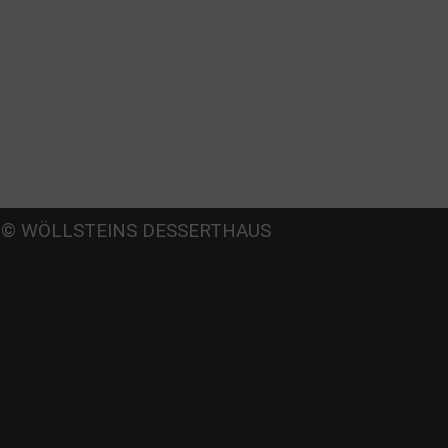
Beate
© WÖLLSTEINS DESSERTHAUS
llstein
dams-Lehmann-Strasse 44
0797 München
l: 089 32 30 80 37
x: 089 32 30 80 25
Mail: shop@woellsteins.de
NREISE
- 2, 8 Haltestelle Hohenzollernplatz,