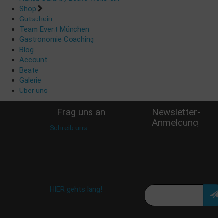
Shop
Gutschein
Team Event München
Gastronomie Coaching
Blog
Account
Beate
Galerie
Über uns
Frag uns an
Newsletter-
Anmeldung
Schreib uns
:
Verpasse keine Rabatt
shop@woellsteins.de
Aktion oder exklusive
Angebote und
Neuigkeiten!
Meine E-Mail:
Häufig gestellte Fragen:
HIER gehts lang!
Deine Daten werden