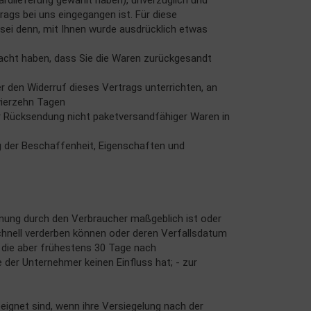
ardlieferung gewählt haben), unverzüglich und
ags bei uns eingegangen ist. Für diese
 sei denn, mit Ihnen wurde ausdrücklich etwas
racht haben, dass Sie die Waren zurückgesandt
r den Widerruf dieses Vertrags unterrichten, an
vierzehn Tagen
r Rücksendung nicht paketversandfähiger Waren in
g der Beschaffenheit, Eigenschaften und
immung durch den Verbraucher maßgeblich ist oder
schnell verderben können oder deren Verfallsdatum
, die aber frühestens 30 Tage nach
der Unternehmer keinen Einfluss hat; - zur
eignet sind, wenn ihre Versiegelung nach der