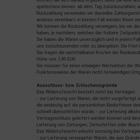
Kosten, die sich daraus ergeben, dass Sie eine an
spätestens binnen ab dem Tag zurückzuzahlen, an 
Rückzahlung verwenden wir dasselbe Zahlungsmitte
anderes vereinbart; in keinem Fall werden Ihnen w
Wir können die Rückzahlung verweigern, bis wir d
haben, je nachdem, welches der frühere Zeitpunkti
Sie haben die Waren unverzüglich und in jedem Fa
uns zurückzusenden oder zu übergeben. Die Frist 
Sie tragen die unmittelbaren Kosten der Rücksen
Höhe von 7,49 EUR.
Sie müssen für einen etwaigen Wertverlust der W
Funktionsweise der Waren nicht notwendigen Umga
Ausschluss- bzw. Erlöschensgründe
Das Widerrufsrecht besteht nicht bei Verträgen
- zur Lieferung von Waren, die nicht vorgefertigt
die eindeutig auf die persönlichen Bedürfnisse de
schnell überschritten würde; - zur Lieferung alko
Vertragsschluss geliefert werden können und dere
Lieferung von Zeitungen, Zeitschriften oder Illu
Das Widerrufsrecht erlischt vorzeitig bei Verträge
- zur Lieferung versiegelter Waren, die aus Grün