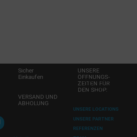
Sicher
UNSERE
Einkaufen
ÖFFNUNGS­
-
Mi - 11:00-17:00 Uhr
Wö
ZEITEN FÜR
Do -11:00-17:00 Uhr
A
DEN SHOP:
Fr - 11:00-17:00 Uhr
8
VERSAND UND
Te
ABHOLUNG
Fa
Versand mit DHL
UNSERE LOCATIONS
E-
UNSERE PARTNER
Abholung im
A
Desserthaus
REFERENZEN
U 