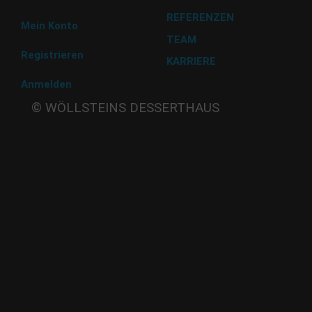
REFERENZEN
Mein Konto
TEAM
Registrieren
KARRIERE
Anmelden
Beate
© WÖLLSTEINS DESSERTHAUS
Wöllstein
Adams-
Lehmann-Strasse 44
80797 München
Tel: 089 32 30 80 37
Fax: 089 32 30 80 25
E-Mail: shop@woellsteins.de
ANREISE
U - 2, 8 Haltestelle Hohenzollernplatz,
9 min Gehzeit
Tram – 12, 27 Haltestelle Nordbad 5 min Gehzeit
BUS – 53, Haltestelle Nordbad 5 min Gehzeit
Nachtlinie – N27, N43 Haltestelle Nordbad 5 min Gehzeit