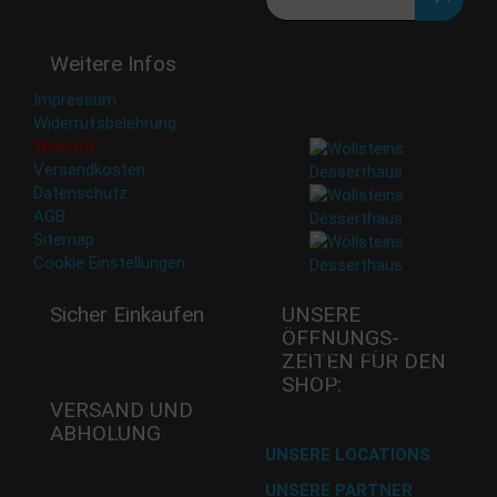
Deine Daten werden nicht
Weitere Infos
an Dritte weitergegeben.
Eine Abbestellung ist
Impressum
jederzeit möglich.
Widerrufsbelehrung
Widerruf
Versandkosten
Datenschutz
AGB
Sitemap
Cookie Einstellungen
Sicher Einkaufen
UNSERE
ÖFFNUNGS­
Mi - 11:00-17:00 Uhr
ZEITEN FÜR DEN
Do -11:00-17:00 Uhr
SHOP:
Fr - 11:00-17:00 Uhr
VERSAND UND
ABHOLUNG
Versand mit DHL
UNSERE LOCATIONS
UNSERE PARTNER
Abholung im Desserthaus