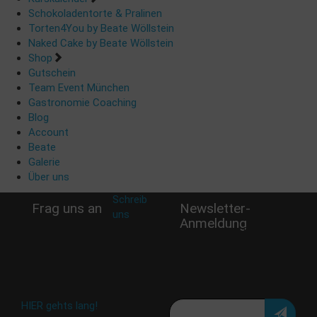
Schokoladentorte & Pralinen
Torten4You by Beate Wöllstein
Naked Cake by Beate Wöllstein
Shop
Gutschein
Team Event München
Gastronomie Coaching
Blog
Account
Beate
Galerie
Über uns
Schreib
Frag uns an
Newsletter-
uns
:
Anmeldung
shop@woellsteins.de
Verpasse keine Rabatt-
Aktion oder exklusive
Angebote und Neuigkeiten!
Meine E-Mail:
Häufig gestellte Fragen:
HIER gehts lang!