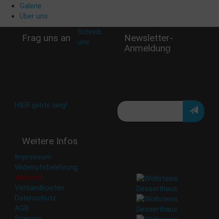
Galerie
Über uns
Schreib
Frag uns an
Newsletter-
uns
:
Anmeldung
shop@woellsteins.de
Verpasse keine Rabatt-
Aktion oder exklusive
Angebote und Neuigkeiten!
Meine E-Mail:
Häufig gestellte Fragen:
HIER gehts lang!
Deine Daten werden nicht
Weitere Infos
an Dritte weitergegeben.
Eine Abbestellung ist
Impressum
jederzeit möglich.
Widerrufsbelehrung
Widerruf
Versandkosten
Datenschutz
AGB
Sitemap