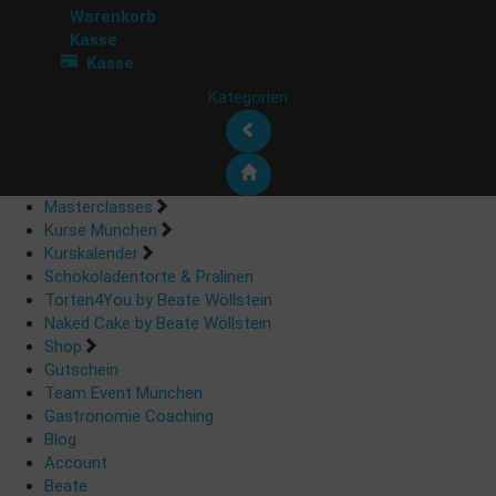
Warenkorb
Kasse
Kasse
Kategorien
Masterclasses
Kurse München
Kurskalender
Schokoladentorte & Pralinen
Torten4You by Beate Wöllstein
Naked Cake by Beate Wöllstein
Shop
Gutschein
Team Event München
Gastronomie Coaching
Blog
Account
Beate