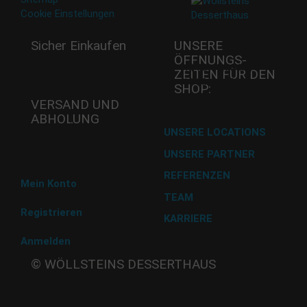
Cookie Einstellungen
Sicher Einkaufen
UNSERE
ÖFFNUNGS­
Mi - 11:00-17:00 Uhr
ZEITEN FÜR DEN
Do -11:00-17:00 Uhr
SHOP:
Fr - 11:00-17:00 Uhr
VERSAND UND
ABHOLUNG
Versand mit DHL
UNSERE LOCATIONS
UNSERE PARTNER
Abholung im Desserthaus
REFERENZEN
Mein Konto
TEAM
Registrieren
KARRIERE
Anmelden
Beate
© WÖLLSTEINS DESSERTHAUS
Wöllstein
Adams-
Lehmann-Strasse 44