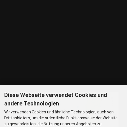
80797 München
Tel: 089 32 30 80 37
Fax: 089 32 30 80 25
E-Mail: shop@woellsteins.de
ANREISE
U - 2, 8 Haltestelle Hohenzollernplatz,
9 min Gehzeit
Tram – 12, 27 Haltestelle Nordbad 5 min Gehzeit
BUS – 53, Haltestelle Nordbad 5 min Gehzeit
Nachtlinie – N27, N43 Haltestelle Nordbad 5 min Gehzeit
P – Im Haus begrenzt möglich.
Nur nach vorheriger Rücksprache
GOOGLE MAPS
Diese Webseite verwendet Cookies und
andere Technologien
Wir verwenden Cookies und ähnliche Technologien, auch von
Drittanbietern, um die ordentliche Funktionsweise der Website
zu gewährleisten, die Nutzung unseres Angebotes zu