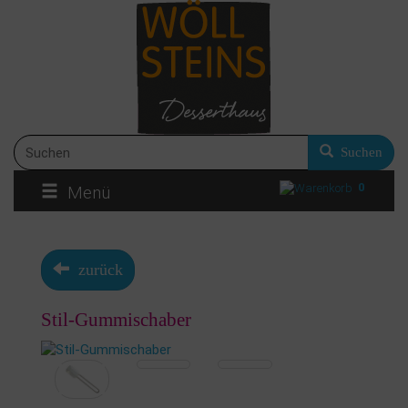
Suchen
0
Menü
zurück
Stil-Gummischaber