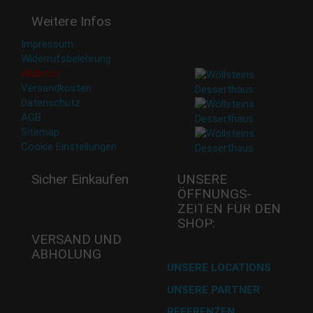
Deine Daten werden nicht
Weitere Infos
an Dritte weitergegeben.
Eine Abbestellung ist
Impressum
jederzeit möglich.
Widerrufsbelehrung
Widerruf
Versandkosten
Datenschutz
AGB
Sitemap
Cookie Einstellungen
Sicher Einkaufen
UNSERE
ÖFFNUNGS­
Mi - 11:00-17:00 Uhr
ZEITEN FÜR DEN
Do -11:00-17:00 Uhr
SHOP:
Fr - 11:00-17:00 Uhr
VERSAND UND
ABHOLUNG
Versand mit DHL
UNSERE LOCATIONS
UNSERE PARTNER
Abholung im Desserthaus
REFERENZEN