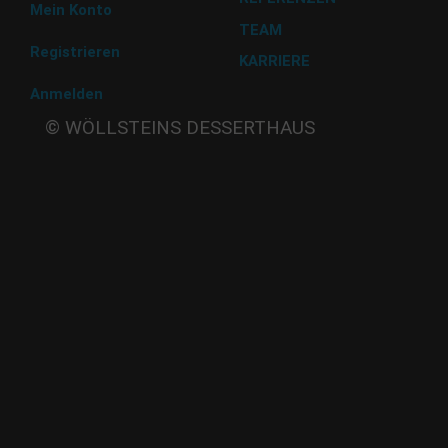
Mein Konto
TEAM
Registrieren
KARRIERE
Anmelden
Beate
© WÖLLSTEINS DESSERTHAUS
Wöllstein
Adams-
Lehmann-Strasse 44
80797 München
Tel: 089 32 30 80 37
Fax: 089 32 30 80 25
E-Mail: shop@woellsteins.de
ANREISE
U - 2, 8 Haltestelle Hohenzollernplatz,
9 min Gehzeit
Tram – 12, 27 Haltestelle Nordbad 5 min Gehzeit
BUS – 53, Haltestelle Nordbad 5 min Gehzeit
Nachtlinie – N27, N43 Haltestelle Nordbad 5 min Gehzeit
P – Im Haus begrenzt möglich.