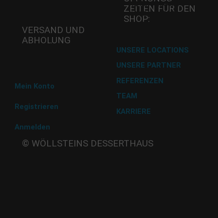
Mi - 11:00-17:00 Uhr
ZEITEN FÜR DEN
Do -11:00-17:00 Uhr
SHOP:
Fr - 11:00-17:00 Uhr
VERSAND UND
ABHOLUNG
Versand mit DHL
UNSERE LOCATIONS
UNSERE PARTNER
Abholung im Desserthaus
REFERENZEN
Mein Konto
TEAM
Registrieren
KARRIERE
Anmelden
Beate
© WÖLLSTEINS DESSERTHAUS
Wöllstein
Adams-
Lehmann-Strasse 44
80797 München
Tel: 089 32 30 80 37
Fax: 089 32 30 80 25
E-Mail: shop@woellsteins.de