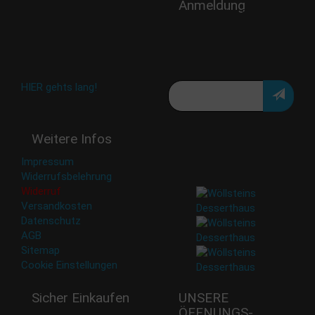
Anmeldung
shop@woellsteins.de
Verpasse keine Rabatt-
Aktion oder exklusive
Angebote und Neuigkeiten!
Meine E-Mail:
Häufig gestellte Fragen:
HIER gehts lang!
Deine Daten werden nicht
Weitere Infos
an Dritte weitergegeben.
Eine Abbestellung ist
Impressum
jederzeit möglich.
Widerrufsbelehrung
Widerruf
Versandkosten
Datenschutz
AGB
Sitemap
Cookie Einstellungen
Sicher Einkaufen
UNSERE
ÖFFNUNGS­