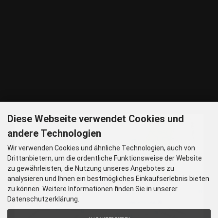
ANREISE
U - 2, 8 Haltestelle Hohenzollernplatz,
9 min Gehzeit
Tram – 12, 27 Haltestelle Nordbad 5 min Gehzeit
BUS – 53, Haltestelle Nordbad 5 min Gehzeit
Nachtlinie – N27, N43 Haltestelle Nordbad 5 min Gehzeit
P – Im Haus begrenzt möglich.
Nur nach vorheriger Rücksprache
GOOGLE MAPS
Diese Webseite verwendet Cookies und
andere Technologien
Wir verwenden Cookies und ähnliche Technologien, auch von
Drittanbietern, um die ordentliche Funktionsweise der Website
zu gewährleisten, die Nutzung unseres Angebotes zu
analysieren und Ihnen ein bestmögliches Einkaufserlebnis bieten
zu können. Weitere Informationen finden Sie in unserer
Datenschutzerklärung.