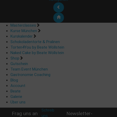
Masterclasses
Kurse München
Kurskalender
Schokoladentorte & Pralinen
Torten4You by Beate Wöllstein
Naked Cake by Beate Wöllstein
Shop
Gutschein
Team Event München
Gastronomie Coaching
Blog
Account
Beate
Galerie
Über uns
Schreib
Frag uns an
Newsletter-
uns
: