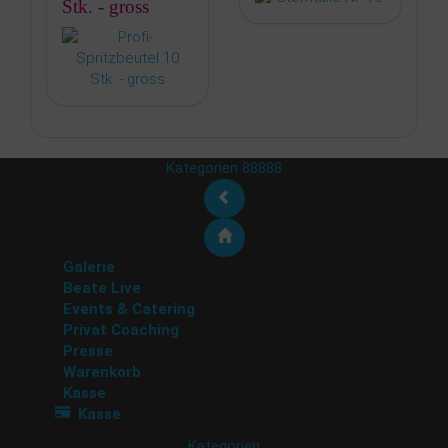
Stk. - gross
Kategorien 88888
Galerie
Beate Live
Events & Catering
Privat Coaching
Presse
Warenkorb
Kasse
Kasse
Kategorien