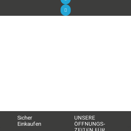
Sicher
UNSERE
Einkaufen
ÖFFNUNGS­
-
Mi - 11:00-17:00 Uhr
Wö
ZEITEN FÜR