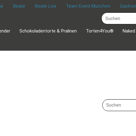
ie
Beate
Beate Live
Team Event München
Gastro
ender
Schokoladentorte & Pralinen
Torten4You®
Naked