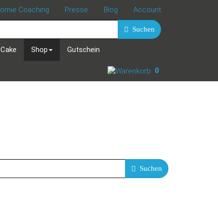
nomie Coaching
Presse
Blog
Account
Suchen
 Cake
Shop
Gutschein
0
Suchen