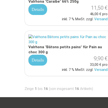
Valrhona "Caraibe" 66% 250g
11,50 €
Details
46,00 € pro
inkl. 7 % MwSt. zzgl.
Versand
Valrhona "Bâtons petits pains" für Pain au
choc 300 g
9,90 €
Details
33,00 € pro
inkl. 7 % MwSt. zzgl.
Versand
Zeige
1
bis
16
(von insgesamt
16
Artikeln)