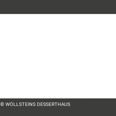
Beate
© WÖLLSTEINS DESSERTHAUS
llstein