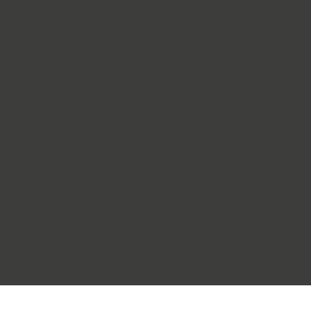
dams-Lehmann-Strasse 44
0797 München
l: 089 32 30 80 37
x: 089 32 30 80 25
Mail: shop@woellsteins.de
NREISE
- 2, 8 Haltestelle Hohenzollernplatz,
min Gehzeit
am – 12, 27 Haltestelle Nordbad 5 min Gehzeit
S – 53, Haltestelle Nordbad 5 min Gehzeit
chtlinie – N27, N43 Haltestelle Nordbad 5 min
ehzeit
– Im Haus begrenzt möglich.
ur nach vorheriger Rücksprache
OOGLE MAPS