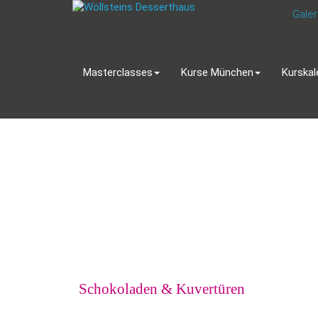
Galer
Masterclasses
Kurse München
Kurskal
Schokoladen & Kuvertüren