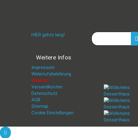
shop@woellsteins.de
Aktion oder exklusive
Angebote und
Neuigkeiten!
Meine E-Mail:
Häufig gestellte Fragen:
HIER gehts lang!
Deine Daten werden
Weitere Infos
nicht an Dritte
weitergegeben. Eine
Impressum
Abbestellung ist
Widerrufsbelehrung
jederzeit möglich.
Widerruf
Versandkosten
Datenschutz
AGB
Sitemap
Cookie Einstellungen