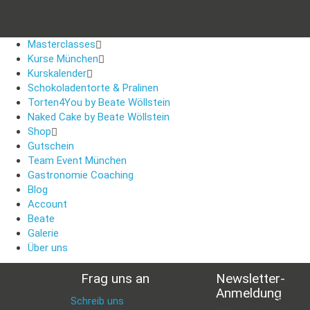
Masterclasses
Kurse München
Kurskalender
Schokoladentorte & Pralinen
Torten4You by Beate Wöllstein
Naked Cake by Beate Wöllstein
Shop
Gutschein
Team Event München
Gastronomie Coaching
Blog
Account
Beate
Galerie
Über uns
Frag uns an
Newsletter-
Anmeldung
Schreib uns
:
Verpasse keine Rabatt