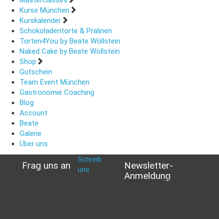
Masterclasses
Kurse München
Kurskalender
Schokoladentorte & Pralinen
Torten4You by Beate Wöllstein
Naked Cake by Beate Wöllstein
Shop
Gutschein
Team Event München
Gastronomie Coaching
Blog
Account
Beate
Galerie
Über uns
Schreib
Frag uns an
Newsletter-
uns
:
Anmeldung
shop@woellsteins.de
Verpasse keine Rabatt-
Aktion oder exklusive
Angebote und Neuigkeiten!
Meine E-Mail: