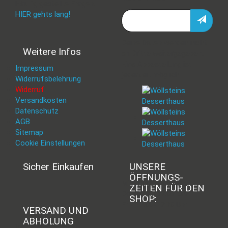
Häufig gestellte Fragen:
HIER gehts lang!
Deine Daten werden nicht
Weitere Infos
an Dritte weitergegeben.
Eine Abbestellung ist
Impressum
jederzeit möglich.
Widerrufsbelehrung
Widerruf
Versandkosten
Datenschutz
AGB
Sitemap
Cookie Einstellungen
Sicher Einkaufen
UNSERE
ÖFFNUNGS­
Mi - 11:00-17:00 Uhr
ZEITEN FÜR DEN
Do -11:00-17:00 Uhr
SHOP:
Fr - 11:00-17:00 Uhr
VERSAND UND
ABHOLUNG
Versand mit DHL