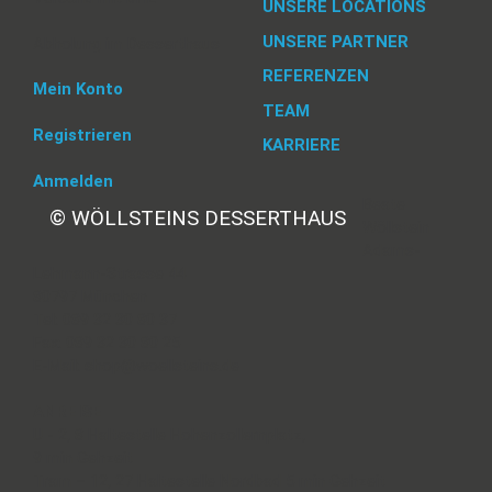
UNSERE LOCATIONS
UNSERE PARTNER
Abholung im Desserthaus
REFERENZEN
Mein Konto
TEAM
Registrieren
KARRIERE
Anmelden
Beate
© WÖLLSTEINS DESSERTHAUS
Wöllstein
Adams-
Lehmann-Strasse 44
80797 München
Tel: 089 32 30 80 37
Fax: 089 32 30 80 25
E-Mail: shop@woellsteins.de
ANREISE
U - 2, 8 Haltestelle Hohenzollernplatz,
9 min Gehzeit
Tram – 12, 27 Haltestelle Nordbad 5 min Gehzeit