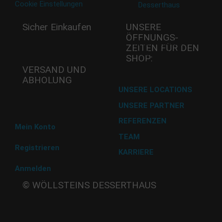
Cookie Einstellungen
Sicher Einkaufen
UNSERE
ÖFFNUNGS­
Mi - 11:00-17:00 Uhr
ZEITEN FÜR DEN
Do -11:00-17:00 Uhr
SHOP:
Fr - 11:00-17:00 Uhr
VERSAND UND
ABHOLUNG
Versand mit DHL
UNSERE LOCATIONS
UNSERE PARTNER
Abholung im Desserthaus
REFERENZEN
Mein Konto
TEAM
Registrieren
KARRIERE
Anmelden
Beate
© WÖLLSTEINS DESSERTHAUS
Wöllstein
Adams-
Lehmann-Strasse 44
80797 München