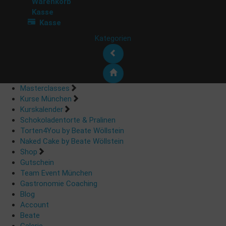
Warenkorb
Kasse
Kasse
Kategorien
Masterclasses
Kurse München
Kurskalender
Schokoladentorte & Pralinen
Torten4You by Beate Wöllstein
Naked Cake by Beate Wöllstein
Shop
Gutschein
Team Event München
Gastronomie Coaching
Blog
Account
Beate