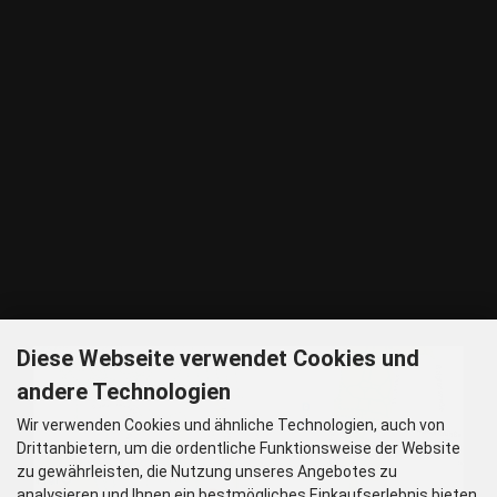
Tel: 089 32 30 80 37
Fax: 089 32 30 80 25
E-Mail: shop@woellsteins.de
ANREISE
U - 2, 8 Haltestelle Hohenzollernplatz,
9 min Gehzeit
Tram – 12, 27 Haltestelle Nordbad 5 min Gehzeit
BUS – 53, Haltestelle Nordbad 5 min Gehzeit
Nachtlinie – N27, N43 Haltestelle Nordbad 5 min Gehzeit
P – Im Haus begrenzt möglich.
Nur nach vorheriger Rücksprache
GOOGLE MAPS
Diese Webseite verwendet Cookies und
andere Technologien
Wir verwenden Cookies und ähnliche Technologien, auch von
Drittanbietern, um die ordentliche Funktionsweise der Website
zu gewährleisten, die Nutzung unseres Angebotes zu
analysieren und Ihnen ein bestmögliches Einkaufserlebnis bieten