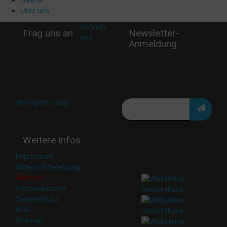
Galerie
Über uns
Schreib
Frag uns an
Newsletter-
uns
:
Anmeldung
shop@woellsteins.de
Verpasse keine Rabatt-
Aktion oder exklusive
Angebote und Neuigkeiten!
Meine E-Mail:
Häufig gestellte Fragen:
HIER gehts lang!
Deine Daten werden nicht
Weitere Infos
an Dritte weitergegeben.
Eine Abbestellung ist
Impressum
jederzeit möglich.
Widerrufsbelehrung
Widerruf
Versandkosten
Datenschutz
AGB
Sitemap