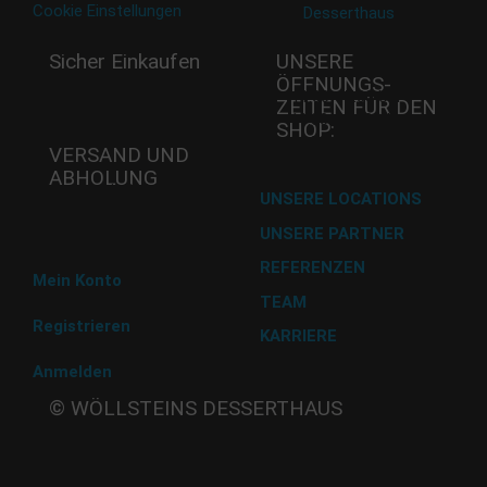
Cookie Einstellungen
Sicher Einkaufen
UNSERE
ÖFFNUNGS­
Mi - 11:00-17:00 Uhr
ZEITEN FÜR DEN
Do -11:00-17:00 Uhr
SHOP:
Fr - 11:00-17:00 Uhr
VERSAND UND
ABHOLUNG
Versand mit DHL
UNSERE LOCATIONS
UNSERE PARTNER
Abholung im Desserthaus
REFERENZEN
Mein Konto
TEAM
Registrieren
KARRIERE
Anmelden
Beate
© WÖLLSTEINS DESSERTHAUS
Wöllstein
Adams-
Lehmann-Strasse 44
80797 München