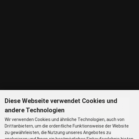
Tel: 089 32 30 80 37
Fax: 089 32 30 80 25
E-Mail: shop@woellsteins.de
ANREISE
U - 2, 8 Haltestelle Hohenzollernplatz,
9 min Gehzeit
Tram – 12, 27 Haltestelle Nordbad 5 min Gehzeit
BUS – 53, Haltestelle Nordbad 5 min Gehzeit
Nachtlinie – N27, N43 Haltestelle Nordbad 5 min Gehzeit
P – Im Haus begrenzt möglich.
Nur nach vorheriger Rücksprache
GOOGLE MAPS
Diese Webseite verwendet Cookies und
andere Technologien
Wir verwenden Cookies und ähnliche Technologien, auch von
Drittanbietern, um die ordentliche Funktionsweise der Website
zu gewährleisten, die Nutzung unseres Angebotes zu
analysieren und Ihnen ein bestmögliches Einkaufserlebnis bieten