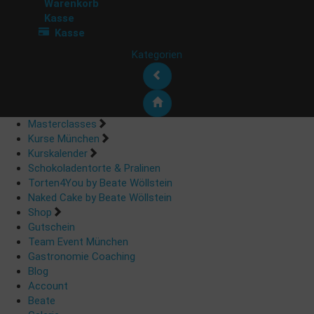
Warenkorb
Kasse
Kasse
Kategorien
Masterclasses
Kurse München
Kurskalender
Schokoladentorte & Pralinen
Torten4You by Beate Wöllstein
Naked Cake by Beate Wöllstein
Shop
Gutschein
Team Event München
Gastronomie Coaching
Blog
Account
Beate