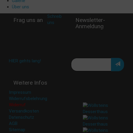
Galerie
Über uns
Schreib
Frag uns an
Newsletter-
uns
:
Anmeldung
shop@woellsteins.de
Verpasse keine Rabatt-
Aktion oder exklusive
Angebote und Neuigkeiten!
Meine E-Mail:
Häufig gestellte Fragen:
HIER gehts lang!
Deine Daten werden nicht
Weitere Infos
an Dritte weitergegeben.
Eine Abbestellung ist
Impressum
jederzeit möglich.
Widerrufsbelehrung
Widerruf
Versandkosten
Datenschutz
AGB
Sitemap