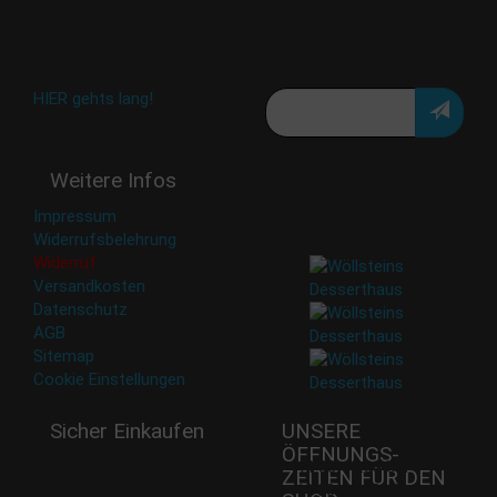
Aktion oder exklusive
Angebote und Neuigkeiten!
Meine E-Mail:
Häufig gestellte Fragen:
HIER gehts lang!
Deine Daten werden nicht
Weitere Infos
an Dritte weitergegeben.
Eine Abbestellung ist
Impressum
jederzeit möglich.
Widerrufsbelehrung
Widerruf
Versandkosten
Datenschutz
AGB
Sitemap
Cookie Einstellungen
Sicher Einkaufen
UNSERE
ÖFFNUNGS­
Mi - 11:00-17:00 Uhr
ZEITEN FÜR DEN
Do -11:00-17:00 Uhr