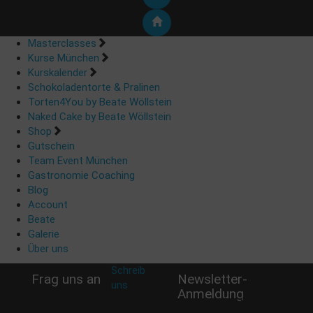
Masterclasses
Kurse München
Kurskalender
Schokoladentorte & Pralinen
Torten4You by Beate Wöllstein
Naked Cake by Beate Wöllstein
Shop
Gutschein
Team Event München
Gastronomie Coaching
Blog
Account
Beate
Galerie
Über uns
Schreib
Frag uns an
Newsletter-
uns
:
Anmeldung
shop@woellsteins.de
Verpasse keine Rabatt-