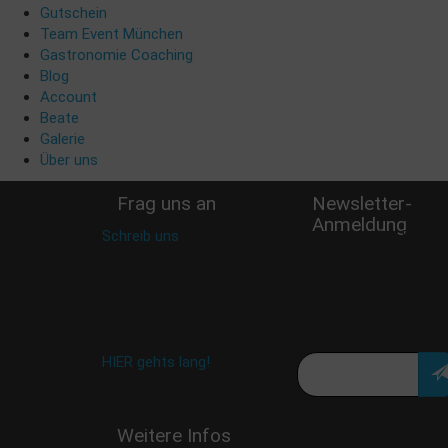
Gutschein
Team Event München
Gastronomie Coaching
Blog
Account
Beate
Galerie
Über uns
Frag uns an
Newsletter-
Anmeldung
Schreib uns
:
Verpasse keine Rabatt
shop@woellsteins.de
Aktion oder exklusive
Angebote und
Neuigkeiten!
Meine E-Mail:
Häufig gestellte Fragen:
HIER gehts lang!
Deine Daten werden
Weitere Infos
nicht an Dritte