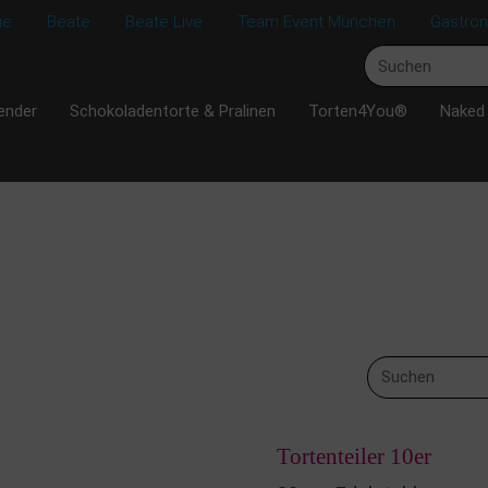
ie
Beate
Beate Live
Team Event München
Gastro
ender
Schokoladentorte & Pralinen
Torten4You®
Naked
Tortenteiler 10er