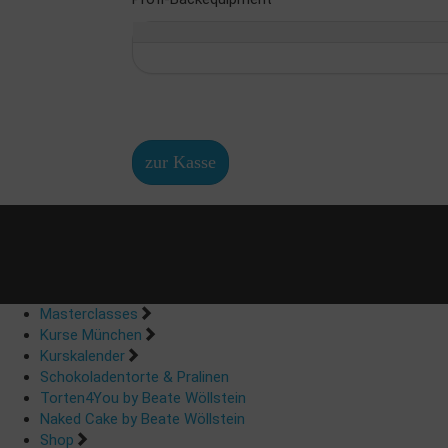
zur Kasse
Masterclasses
Kurse München
Kurskalender
Schokoladentorte & Pralinen
Torten4You by Beate Wöllstein
Naked Cake by Beate Wöllstein
Shop