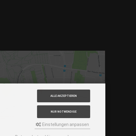
S – 53, Haltestelle Nordbad 5 min Gehzeit
chtlinie – N27, N43 Haltestelle Nordbad 5 min
ehzeit
– Im Haus begrenzt möglich.
ur nach vorheriger Rücksprache
OOGLE MAPS
ALLE AKZEPTIEREN
NUR NOTWENDIGE
Einstellungen anpassen