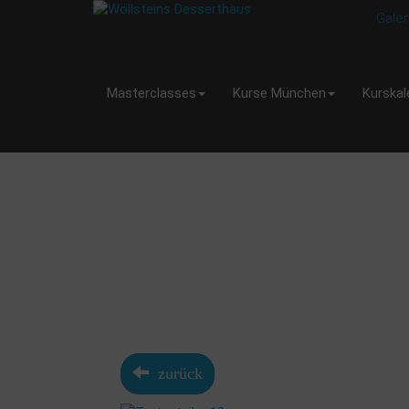
Galer
Masterclasses
Kurse München
Kurskal
zurück