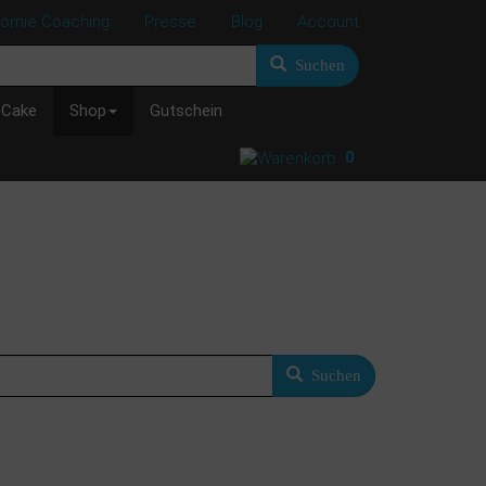
nomie Coaching
Presse
Blog
Account
Suchen
 Cake
Shop
Gutschein
0
Suchen