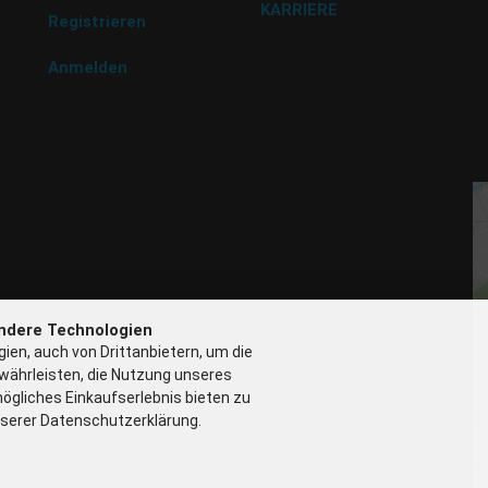
KARRIERE
BU
Registrieren
Na
G
Anmelden
P 
N
G
ndere Technologien
ien, auch von Drittanbietern, um die
währleisten, die Nutzung unseres
ögliches Einkaufserlebnis bieten zu
nserer Datenschutzerklärung.