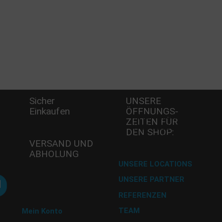
Sicher
UNSERE
Einkaufen
ÖFFNUNGS­
-
Mi - 11:00-17:00 Uhr
Wö
ZEITEN FÜR
Do -11:00-17:00 Uhr
A
DEN SHOP:
Fr - 11:00-17:00 Uhr
8
VERSAND UND
Te
ABHOLUNG
Fa
Versand mit DHL
UNSERE LOCATIONS
E-
UNSERE PARTNER
Abholung im
A
Desserthaus
REFERENZEN
U 
TEAM
9 
Mein Konto
Tr