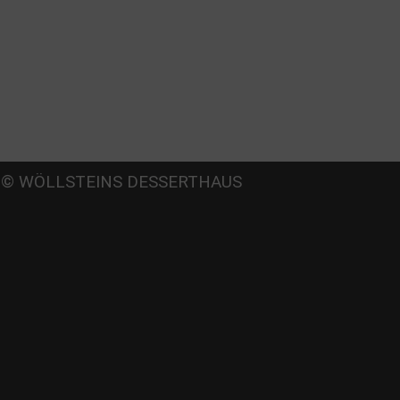
Beate
© WÖLLSTEINS DESSERTHAUS
llstein
dams-Lehmann-Strasse 44
0797 München
l: 089 32 30 80 37
x: 089 32 30 80 25
Mail: shop@woellsteins.de
NREISE
- 2, 8 Haltestelle Hohenzollernplatz,
min Gehzeit
am – 12, 27 Haltestelle Nordbad 5 min Gehzeit