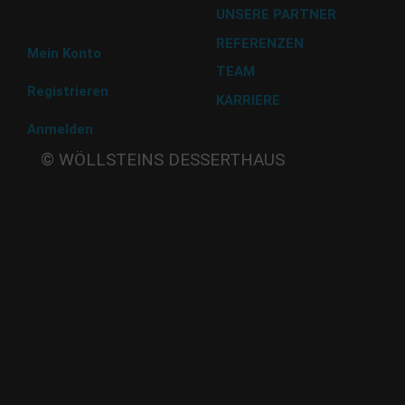
UNSERE PARTNER
Abholung im Desserthaus
REFERENZEN
Mein Konto
TEAM
Registrieren
KARRIERE
Anmelden
Beate
© WÖLLSTEINS DESSERTHAUS
Wöllstein
Adams-
Lehmann-Strasse 44
80797 München
Tel: 089 32 30 80 37
Fax: 089 32 30 80 25
E-Mail: shop@woellsteins.de
ANREISE
U - 2, 8 Haltestelle Hohenzollernplatz,
9 min Gehzeit
Tram – 12, 27 Haltestelle Nordbad 5 min Gehzeit
BUS – 53, Haltestelle Nordbad 5 min Gehzeit