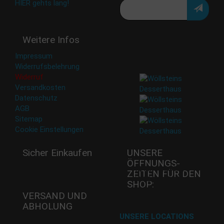
HIER gehts lang!
Deine Daten werden nicht
Weitere Infos
an Dritte weitergegeben.
Eine Abbestellung ist
Impressum
jederzeit möglich.
Widerrufsbelehrung
Widerruf
Versandkosten
Datenschutz
AGB
Sitemap
Cookie Einstellungen
Sicher Einkaufen
UNSERE
ÖFFNUNGS­
Mi - 11:00-17:00 Uhr
ZEITEN FÜR DEN
Do -11:00-17:00 Uhr
SHOP:
Fr - 11:00-17:00 Uhr
VERSAND UND
ABHOLUNG
Versand mit DHL
UNSERE LOCATIONS