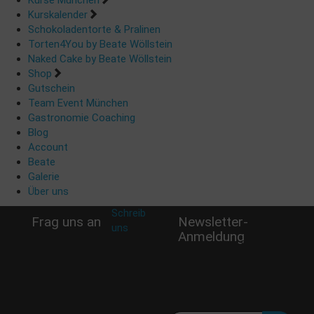
Kurskalender
Schokoladentorte & Pralinen
Torten4You by Beate Wöllstein
Naked Cake by Beate Wöllstein
Shop
Gutschein
Team Event München
Gastronomie Coaching
Blog
Account
Beate
Galerie
Über uns
Schreib
Frag uns an
Newsletter-
uns
:
Anmeldung
shop@woellsteins.de
Verpasse keine Rabatt-
Aktion oder exklusive
Angebote und Neuigkeiten!
Meine E-Mail:
Häufig gestellte Fragen: