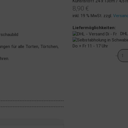
Kunststoff 24 x 13cm / 4,5 lt
8,90 €
inkl. 19 % MwSt. zzgl.
Versan
Liefermöglichkeiten:
DHL -
rschaubild
Do + Fr 11 - 17 Uhr
gen für alle Torten, Törtchen,
hren.
--------------------------------------
--------------------------------------