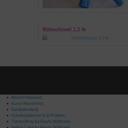
Rührschüssel 2,5 ltr
Masterclasses
Kurse München
Kurskalender
Schokoladentorte & Pralinen
Torten4You by Beate Wöllstein
Naked Cake by Beate Wöllstein