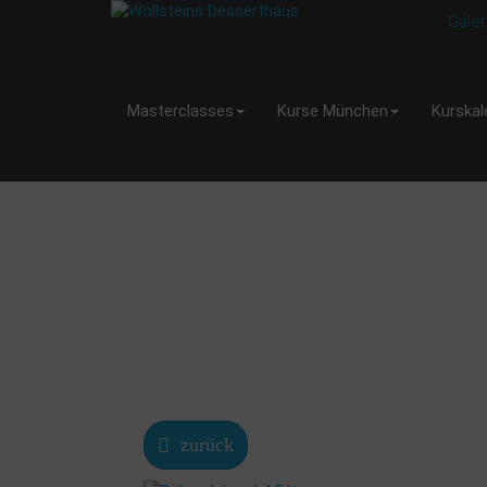
Galer
Masterclasses
Kurse München
Kurskal
zurück