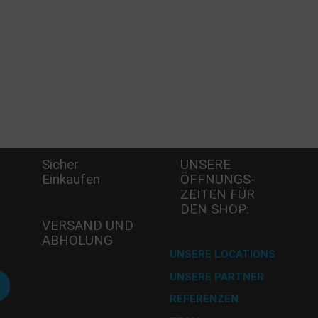
Sicher
UNSERE
Einkaufen
ÖFFNUNGS­
-
Mi - 11:00-17:00 Uhr
Wö
ZEITEN FÜR
Do -11:00-17:00 Uhr
A
DEN SHOP:
Fr - 11:00-17:00 Uhr
8
VERSAND UND
Te
ABHOLUNG
Fa
Versand mit DHL
UNSERE LOCATIONS
E-
UNSERE PARTNER
Abholung im
A
Desserthaus
REFERENZEN
U 