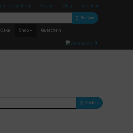
nomie Coaching
Presse
Blog
Account
Suchen
 Cake
Shop
Gutschein
0
Suchen