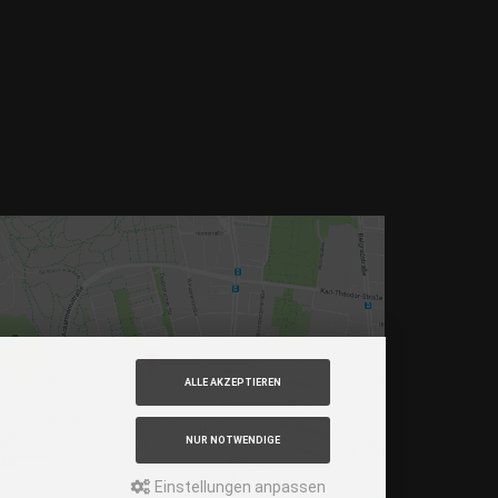
min Gehzeit
am – 12, 27 Haltestelle Nordbad 5 min Gehzeit
S – 53, Haltestelle Nordbad 5 min Gehzeit
chtlinie – N27, N43 Haltestelle Nordbad 5 min
ehzeit
– Im Haus begrenzt möglich.
ur nach vorheriger Rücksprache
OOGLE MAPS
ALLE AKZEPTIEREN
NUR NOTWENDIGE
Einstellungen anpassen