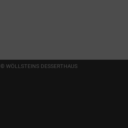
Beate
© WÖLLSTEINS DESSERTHAUS
llstein
dams-Lehmann-Strasse 44
0797 München
l: 089 32 30 80 37
x: 089 32 30 80 25
Mail: shop@woellsteins.de
NREISE
- 2, 8 Haltestelle Hohenzollernplatz,