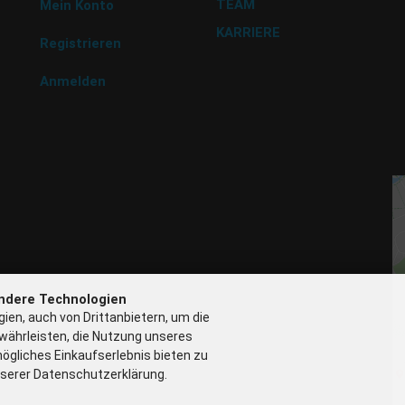
TEAM
9 
Mein Konto
Tr
KARRIERE
BU
Registrieren
Na
G
Anmelden
P 
N
G
ndere Technologien
ien, auch von Drittanbietern, um die
währleisten, die Nutzung unseres
ögliches Einkaufserlebnis bieten zu
nserer Datenschutzerklärung.