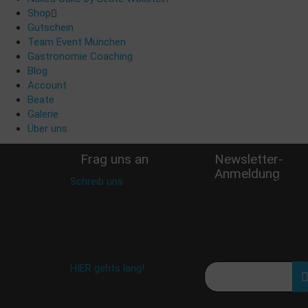
Shop
Gutschein
Team Event München
Gastronomie Coaching
Blog
Account
Beate
Galerie
Über uns
Frag uns an
Newsletter-
Anmeldung
Schreib uns
:
Verpasse keine Rabatt
shop@woellsteins.de
Aktion oder exklusive
Angebote und
Neuigkeiten!
Meine E-Mail:
Häufig gestellte Fragen:
HIER gehts lang!
Deine Daten werden