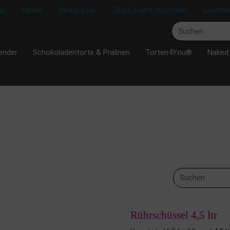
ie
Beate
Beate Live
Team Event München
Gastro
ender
Schokoladentorte & Pralinen
Torten4You®
Naked
Rührschüssel 4,5 ltr