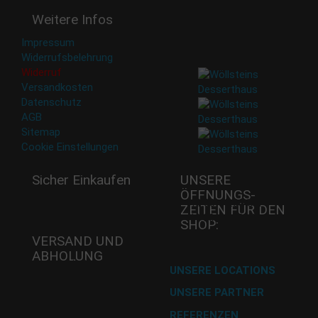
Deine Daten werden nicht
Weitere Infos
an Dritte weitergegeben.
Eine Abbestellung ist
Impressum
jederzeit möglich.
Widerrufsbelehrung
Widerruf
Versandkosten
Datenschutz
AGB
Sitemap
Cookie Einstellungen
Sicher Einkaufen
UNSERE
ÖFFNUNGS­
Mi - 11:00-17:00 Uhr
ZEITEN FÜR DEN
Do -11:00-17:00 Uhr
SHOP:
Fr - 11:00-17:00 Uhr
VERSAND UND
ABHOLUNG
Versand mit DHL
UNSERE LOCATIONS
UNSERE PARTNER
Abholung im Desserthaus
REFERENZEN