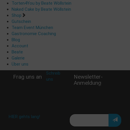
Torten4You by Beate Wöllstein
Naked Cake by Beate Wöllstein
Shop
Gutschein
Team Event München
Gastronomie Coaching
Blog
Account
Beate
Galerie
Über uns
Schreib
Frag uns an
Newsletter-
uns
:
Anmeldung
shop@woellsteins.de
Verpasse keine Rabatt-
Aktion oder exklusive
Angebote und Neuigkeiten!
Meine E-Mail:
Häufig gestellte Fragen:
HIER gehts lang!