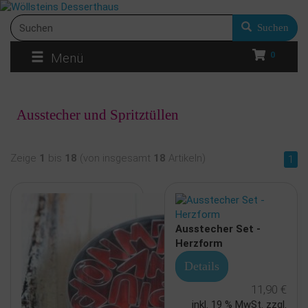
Suchen
0
Menü
Ausstecher und Spritztüllen
Zeige
1
bis
18
(von insgesamt
18
Artikeln)
1
Ausstecher Set -
Herzform
Details
11,90 €
inkl. 19 % MwSt. zzgl.