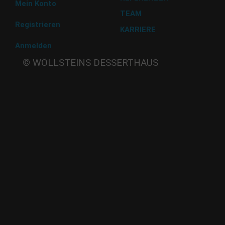
Mein Konto
TEAM
Registrieren
KARRIERE
Anmelden
Beate
© WÖLLSTEINS DESSERTHAUS
Wöllstein
Adams-
Lehmann-Strasse 44
80797 München
Tel: 089 32 30 80 37
Fax: 089 32 30 80 25
E-Mail: shop@woellsteins.de
ANREISE
U - 2, 8 Haltestelle Hohenzollernplatz,
9 min Gehzeit
Tram – 12, 27 Haltestelle Nordbad 5 min Gehzeit
BUS – 53, Haltestelle Nordbad 5 min Gehzeit
Nachtlinie – N27, N43 Haltestelle Nordbad 5 min Gehzeit
P – Im Haus begrenzt möglich.