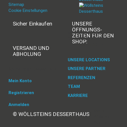
Sitemap
Cookie Einstellungen
Sicher Einkaufen
UNSERE
ÖFFNUNGS­
Mi - 11:00-17:00 Uhr
ZEITEN FÜR DEN
Do -11:00-17:00 Uhr
SHOP:
Fr - 11:00-17:00 Uhr
VERSAND UND
ABHOLUNG
Versand mit DHL
UNSERE LOCATIONS
UNSERE PARTNER
Abholung im Desserthaus
REFERENZEN
Mein Konto
TEAM
Registrieren
KARRIERE
Anmelden
Beate
© WÖLLSTEINS DESSERTHAUS
Wöllstein
Adams-