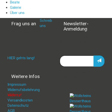
Beate
Galerie
Über uns
Schreib
Frag uns an
Newsletter-
uns
:
Anmeldung
shop@woellsteins.de
Verpasse keine Rabatt-
Aktion oder exklusive
Angebote und Neuigkeiten!
Meine E-Mail:
Häufig gestellte Fragen:
HIER gehts lang!
Deine Daten werden nicht
Weitere Infos
an Dritte weitergegeben.
Eine Abbestellung ist
Impressum
jederzeit möglich.
Widerrufsbelehrung
Widerruf
Versandkosten
Datenschutz
AGB