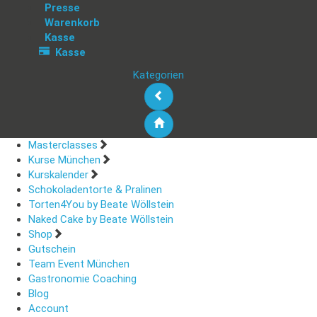
Presse
Warenkorb
Kasse
Kasse
Kategorien
Masterclasses
Kurse München
Kurskalender
Schokoladentorte & Pralinen
Torten4You by Beate Wöllstein
Naked Cake by Beate Wöllstein
Shop
Gutschein
Team Event München
Gastronomie Coaching
Blog
Account