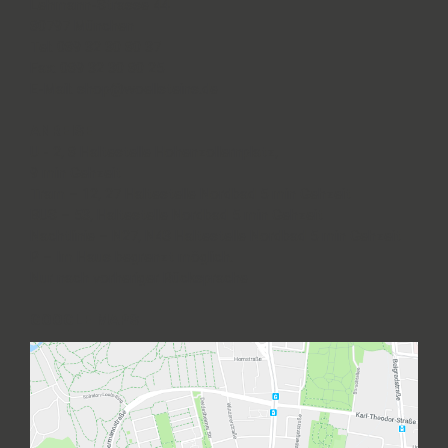
Lehmann-Strasse 44
80797 München
Tel: 089 32 30 80 37
Fax: 089 32 30 80 25
E-Mail: shop@woellsteins.de
ANREISE
U - 2, 8 Haltestelle Hohenzollernplatz,
9 min Gehzeit
Tram – 12, 27 Haltestelle Nordbad 5 min Gehzeit
BUS – 53, Haltestelle Nordbad 5 min Gehzeit
Nachtlinie – N27, N43 Haltestelle Nordbad 5 min Gehzeit
P – Im Haus begrenzt möglich.
Nur nach vorheriger Rücksprache
GOOGLE MAPS