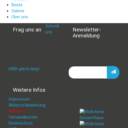
Beate
Galerie
Über uns
Schreib
Frag uns an
Newsletter-
uns
:
Anmeldung
shop@woellsteins.de
Verpasse keine Rabatt-
Aktion oder exklusive
Angebote und Neuigkeiten!
Meine E-Mail:
Häufig gestellte Fragen:
HIER gehts lang!
Deine Daten werden nicht
Weitere Infos
an Dritte weitergegeben.
Eine Abbestellung ist
Impressum
jederzeit möglich.
Widerrufsbelehrung
Widerruf
Versandkosten
Datenschutz