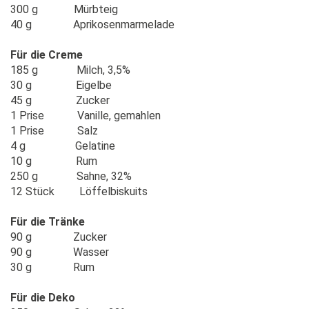
300 g Mürbteig
40 g Aprikosenmarmelade
Für die Creme
185 g Milch, 3,5%
30 g Eigelbe
45 g Zucker
1 Prise Vanille, gemahlen
1 Prise Salz
4 g Gelatine
10 g Rum
250 g Sahne, 32%
12 Stück Löffelbiskuits
Für die Tränke
90 g Zucker
90 g Wasser
30 g Rum
Für die Deko