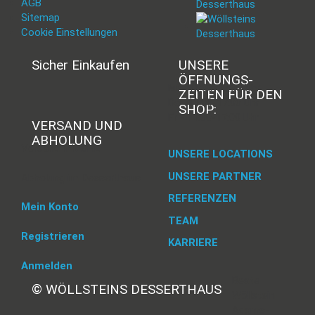
AGB
Sitemap
Cookie Einstellungen
Sicher Einkaufen
UNSERE
ÖFFNUNGS­
Mi - 11:00-17:00 Uhr
ZEITEN FÜR DEN
Do -11:00-17:00 Uhr
SHOP:
Fr - 11:00-17:00 Uhr
VERSAND UND
ABHOLUNG
Versand mit DHL
UNSERE LOCATIONS
UNSERE PARTNER
Abholung im Desserthaus
REFERENZEN
Mein Konto
TEAM
Registrieren
KARRIERE
Anmelden
Beate
© WÖLLSTEINS DESSERTHAUS
Wöllstein
Adams-