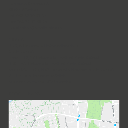
Lehmann-Strasse 44
80797 München
Tel: 089 32 30 80 37
Fax: 089 32 30 80 25
E-Mail: shop@woellsteins.de
ANREISE
U - 2, 8 Haltestelle Hohenzollernplatz,
9 min Gehzeit
Tram – 12, 27 Haltestelle Nordbad 5 min Gehzeit
BUS – 53, Haltestelle Nordbad 5 min Gehzeit
Nachtlinie – N27, N43 Haltestelle Nordbad 5 min Gehzeit
P – Im Haus begrenzt möglich.
Nur nach vorheriger Rücksprache
GOOGLE MAPS