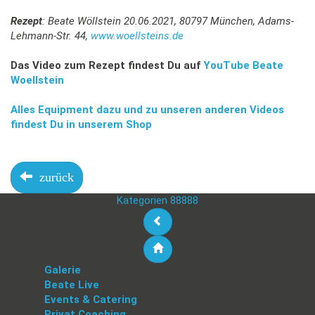
Rezept
: Beate Wöllstein 20.06.2021, 80797 München, Adams-
Lehmann-Str. 44,
www.woellsteins.de
Das Video zum Rezept findest Du auf
YouTube Beate
Woellstein
Alles Equipment dazu und zu unseren anderen Videos
findest Du in unserem Shop
zurück
Kategorien 88888
Galerie
Beate Live
Events & Catering
Privat Coaching