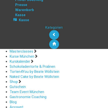
Presse
Warenkorb
Kasse
Kasse
Kategorien
Masterclasses
Kurse München
Kurskalender
Schokoladentorte & Pralinen
Torten4You by Beate Wöllstein
Naked Cake by Beate Wöllstein
Shop
Gutschein
Team Event München
Gastronomie Coaching
Blog
Account