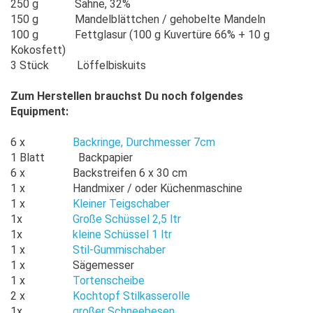
250 g Sahne, 32%
150 g Mandelblättchen / gehobelte Mandeln
100 g Fettglasur (100 g Kuvertüre 66% + 10 g
Kokosfett)
3 Stück Löffelbiskuits
Zum Herstellen brauchst Du noch folgendes
Equipment:
6 x
Backringe, Durchmesser 7cm
1 Blatt Backpapier
6 x Backstreifen 6 x 30 cm
1 x Handmixer / oder Küchenmaschine
1 x
Kleiner Teigschaber
1x
Große Schüssel 2,5 ltr
1x
kleine Schüssel 1 ltr
1 x
Stil-Gummischaber
1 x Sägemesser
1 x
Tortenscheibe
2 x
Kochtopf Stilkasserolle
1x
großer Schneebesen