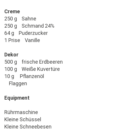
Creme
250 g Sahne
250 g Schmand 24%
64 g Puderzucker
1 Prise Vanille
Dekor
500 g frische Erdbeeren
100 g Weiße Kuvertüre
10 g Pflanzenöl
Flaggen
Equipment
Rührmaschine
Kleine Schüssel
Kleine Schneebesen