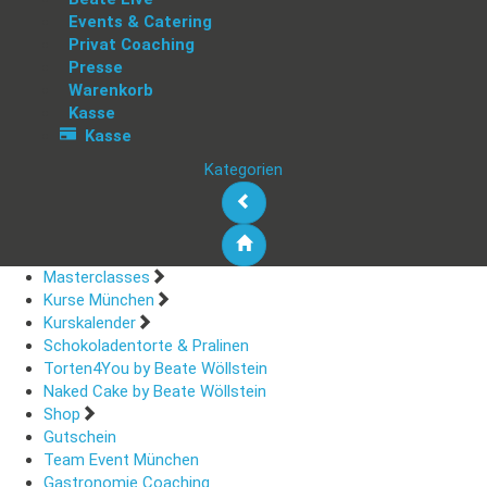
Events & Catering
Privat Coaching
Presse
Warenkorb
Kasse
Kasse
Kategorien
Masterclasses
Kurse München
Kurskalender
Schokoladentorte & Pralinen
Torten4You by Beate Wöllstein
Naked Cake by Beate Wöllstein
Shop
Gutschein
Team Event München
Gastronomie Coaching