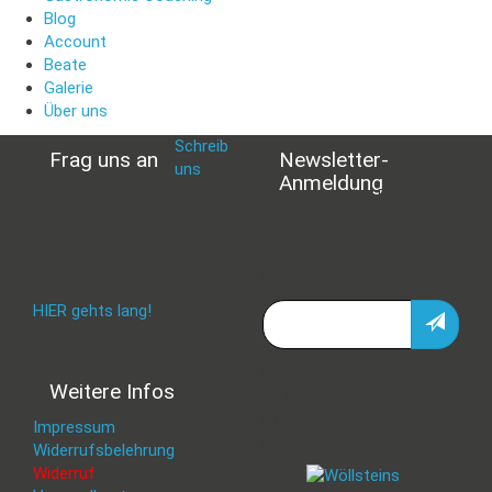
Blog
Account
Beate
Galerie
Über uns
Schreib
Frag uns an
Newsletter-
uns
:
Anmeldung
shop@woellsteins.de
Verpasse keine Rabatt-
Aktion oder exklusive
Angebote und Neuigkeiten!
Meine E-Mail:
Häufig gestellte Fragen:
HIER gehts lang!
Deine Daten werden nicht
Weitere Infos
an Dritte weitergegeben.
Eine Abbestellung ist
Impressum
jederzeit möglich.
Widerrufsbelehrung
Widerruf