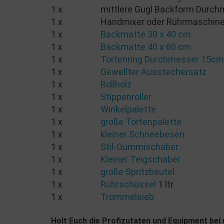
1 x mittlere Gugl Backform Durchm
1 x Handmixer oder Rührmaschin
1 x
Backmatte 30 x 40 cm
1 x
Backmatte 40 x 60 cm
1 x
Tortenring Durchmesser 15cm
1 x
Gewellter Ausstechersatz
1 x
Rollholz
1 x
Stippenroller
1 x
Winkelpalette
1 x
große Tortenpalette
1 x
kleiner Schneebesen
1 x
Stil-Gummischaber
1 x
Kleiner Teigschaber
1 x
große Spritzbeutel
1 x
Rührschüssel
1 ltr
1 x
Trommelsieb
Holt Euch die Profizutaten und Equipment bei