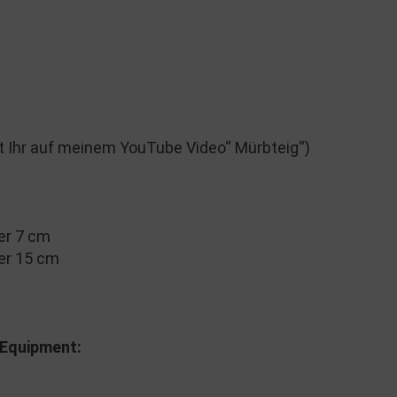
Ihr auf meinem YouTube Video“ Mürbteig“)
r 7 cm
r 15 cm
 Equipment: