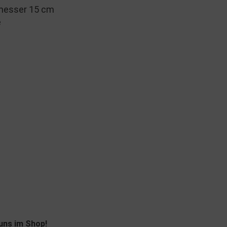
esser 15 cm
e
 uns im Shop!