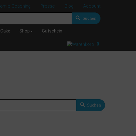
nomie Coaching
Presse
Blog
Account
Suchen
 Cake
Shop
Gutschein
0
Suchen