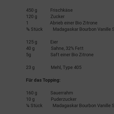
450 g Frischkäse
120 g Zucker
1 Abrieb einer Bio Zitrone
¾ Stück Madagaskar Bourbon Vanille 
125 g Eier
40 g Sahne, 32% Fett
5g Saft einer Bio Zitrone
23 g Mehl, Type 405
Für das Topping:
160 g Sauerrahm
10 g Puderzucker
¼ Stück Madagaskar Bourbon Vanille 