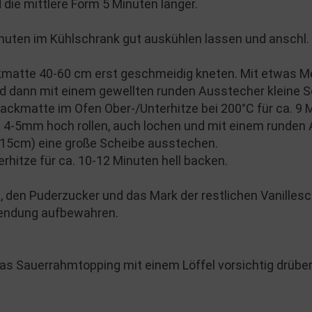
 die mittlere Form 5 Minuten länger.
nuten im Kühlschrank gut auskühlen lassen und anschl. 
kmatte 40-60 cm erst geschmeidig kneten. Mit etwas M
und dann mit einem gewellten runden Ausstecher kleine 
kmatte im Ofen Ober-/Unterhitze bei 200°C für ca. 9 M
. 4-5mm hoch rollen, auch lochen und mit einem runden
 15cm) eine große Scheibe ausstechen.
rhitze für ca. 10-12 Minuten hell backen.
 den Puderzucker und das Mark der restlichen Vanilles
wendung aufbewahren.
as Sauerrahmtopping mit einem Löffel vorsichtig drüber