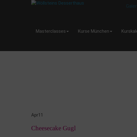
Galer
Masterclasses
Kurse München
Kurskal
Apr
11
Cheesecake Gugl