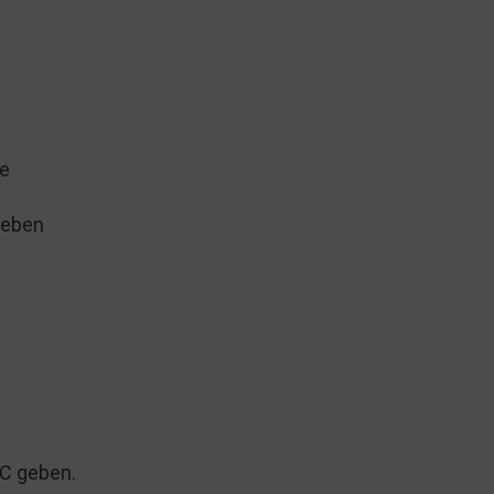
te
geben
°C geben.