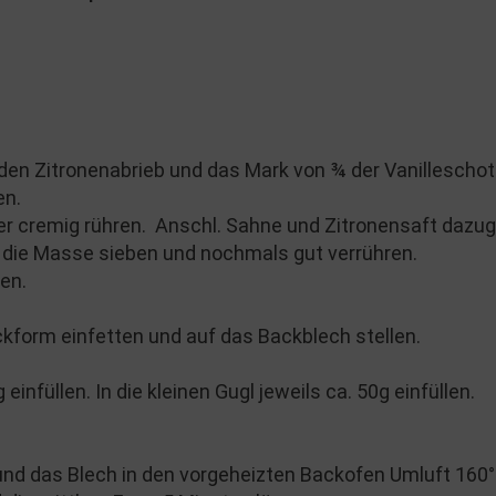
 den Zitronenabrieb und das Mark von ¾ der Vanillescho
en.
er cremig rühren. Anschl. Sahne und Zitronensaft dazu
n die Masse sieben und nochmals gut verrühren.
en.
ckform einfetten und auf das Backblech stellen.
infüllen. In die kleinen Gugl jeweils ca. 50g einfüllen.
und das Blech in den vorgeheizten Backofen Umluft 160