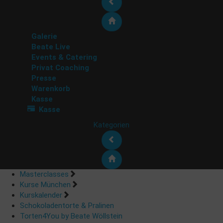
Galerie
Beate Live
Events & Catering
Privat Coaching
Presse
Warenkorb
Kasse
Kasse
Kategorien
Masterclasses
Kurse München
Kurskalender
Schokoladentorte & Pralinen
Torten4You by Beate Wöllstein