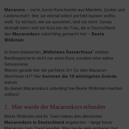
Macarons
– zarte, bunte Kunstwerke aus Mandeln, Zucker und
Leidenschaft. Wer sie einmal selbst perfekt backen wollte,
weiß: So einfach, wie sie aussehen, sind sie nicht. Genau
deshalb lohnt sich ein Kurs bei der Frau, die in Deutschland
den
Macaronkurs
salonfähig gemacht hat –
Beate
Wöllstein
.
In ihrem bekannten „
Wöllsteins Desserthaus
“ erleben
Backbegeisterte nicht nur einen Kurs, sondern eine wahre
Genussreise.
Warum gerade hier der perfekte Ort für dein Macaron-
Abenteuer ist? Hier
kommen die 10 wichtigsten Gründe
,
warum
du deinen Macaronkurs unbedingt bei Beate Wöllstein machen
solltest:
1. Hier wurde der Macaronkurs erfunden
Beate Wöllstein und ihr Team haben den allerersten
Macaronkurs in Deutschland
angeboten – lange bevor
Macarons zum Trend wurden. Was heute viele imitieren, hat