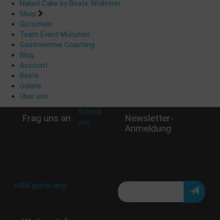
Naked Cake by Beate Wöllstein
Shop
Gutschein
Team Event München
Gastronomie Coaching
Blog
Account
Beate
Galerie
Über uns
Schreib
Frag uns an
Newsletter-
uns
:
Anmeldung
shop@woellsteins.de
Verpasse keine Rabatt-
Aktion oder exklusive
Angebote und Neuigkeiten!
Meine E-Mail:
Häufig gestellte Fragen:
HIER gehts lang!
Deine Daten werden nicht