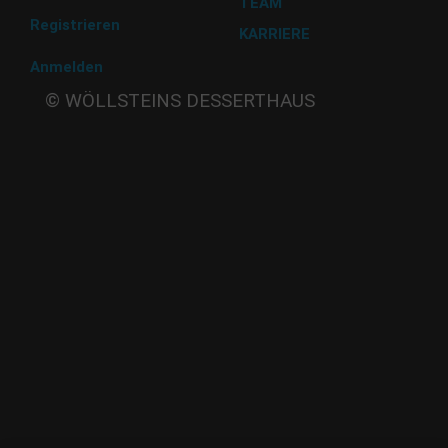
TEAM
Registrieren
KARRIERE
Anmelden
Beate
© WÖLLSTEINS DESSERTHAUS
Wöllstein
Adams-
Lehmann-Strasse 44
80797 München
Tel: 089 32 30 80 37
Fax: 089 32 30 80 25
E-Mail: shop@woellsteins.de
ANREISE
U - 2, 8 Haltestelle Hohenzollernplatz,
9 min Gehzeit
Tram – 12, 27 Haltestelle Nordbad 5 min Gehzeit
BUS – 53, Haltestelle Nordbad 5 min Gehzeit
Nachtlinie – N27, N43 Haltestelle Nordbad 5 min Gehzeit
P – Im Haus begrenzt möglich.
Nur nach vorheriger Rücksprache