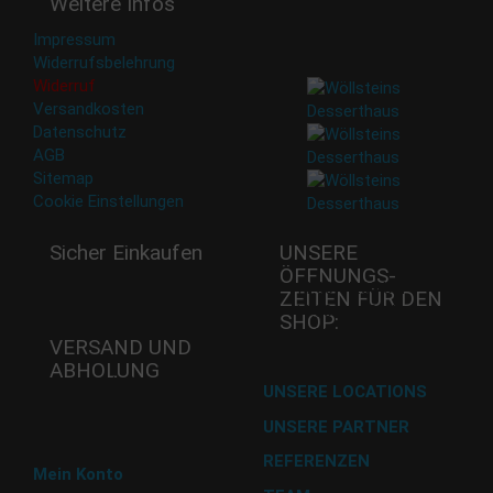
Weitere Infos
an Dritte weitergegeben.
Eine Abbestellung ist
Impressum
jederzeit möglich.
Widerrufsbelehrung
Widerruf
Versandkosten
Datenschutz
AGB
Sitemap
Cookie Einstellungen
Sicher Einkaufen
UNSERE
ÖFFNUNGS­
Mi - 11:00-17:00 Uhr
ZEITEN FÜR DEN
Do -11:00-17:00 Uhr
SHOP:
Fr - 11:00-17:00 Uhr
VERSAND UND
ABHOLUNG
Versand mit DHL
UNSERE LOCATIONS
UNSERE PARTNER
Abholung im Desserthaus
REFERENZEN
Mein Konto