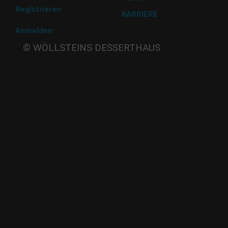
Registrieren
KARRIERE
Anmelden
Beate
© WÖLLSTEINS DESSERTHAUS
Wöllstein
Adams-
Lehmann-Strasse 44
80797 München
Tel: 089 32 30 80 37
Fax: 089 32 30 80 25
E-Mail: shop@woellsteins.de
ANREISE
U - 2, 8 Haltestelle Hohenzollernplatz,
9 min Gehzeit
Tram – 12, 27 Haltestelle Nordbad 5 min Gehzeit
BUS – 53, Haltestelle Nordbad 5 min Gehzeit
Nachtlinie – N27, N43 Haltestelle Nordbad 5 min Gehzeit
P – Im Haus begrenzt möglich.
Nur nach vorheriger Rücksprache