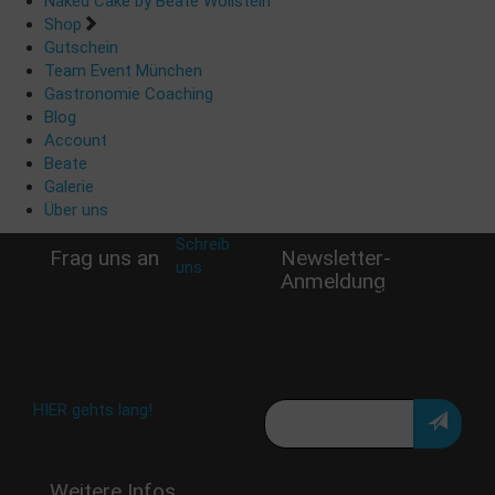
Naked Cake by Beate Wöllstein
Shop
Gutschein
Team Event München
Gastronomie Coaching
Blog
Account
Beate
Galerie
Über uns
Schreib
Frag uns an
Newsletter-
uns
:
Anmeldung
shop@woellsteins.de
Verpasse keine Rabatt-
Aktion oder exklusive
Angebote und Neuigkeiten!
Meine E-Mail:
Häufig gestellte Fragen:
HIER gehts lang!
Deine Daten werden nicht
Weitere Infos