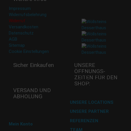
an Dritte weitergegeben.
Eine Abbestellung ist
Impressum
jederzeit möglich.
Widerrufsbelehrung
Widerruf
Versandkosten
Datenschutz
AGB
Sitemap
Cookie Einstellungen
Sicher Einkaufen
UNSERE
ÖFFNUNGS­
Mi - 11:00-17:00 Uhr
ZEITEN FÜR DEN
Do -11:00-17:00 Uhr
SHOP:
Fr - 11:00-17:00 Uhr
VERSAND UND
ABHOLUNG
Versand mit DHL
UNSERE LOCATIONS
UNSERE PARTNER
Abholung im Desserthaus
REFERENZEN
Mein Konto
TEAM