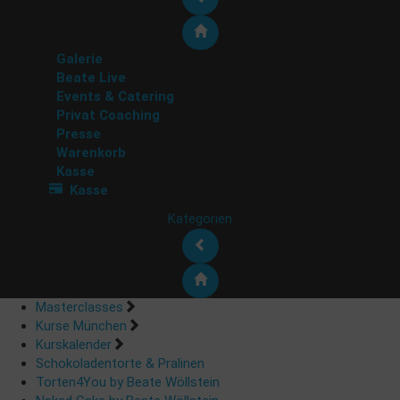
Galerie
Beate Live
Events & Catering
Privat Coaching
Presse
Warenkorb
Kasse
Kasse
Kategorien
Masterclasses
Kurse München
Kurskalender
Schokoladentorte & Pralinen
Torten4You by Beate Wöllstein