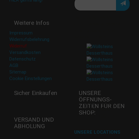
Deine Daten werden nicht
Weitere Infos
an Dritte weitergegeben.
Eine Abbestellung ist
Impressum
jederzeit möglich.
Widerrufsbelehrung
Widerruf
Versandkosten
Datenschutz
AGB
Sitemap
Cookie Einstellungen
Sicher Einkaufen
UNSERE
ÖFFNUNGS­
Mi - 11:00-17:00 Uhr
ZEITEN FÜR DEN
Do -11:00-17:00 Uhr
SHOP:
Fr - 11:00-17:00 Uhr
VERSAND UND
ABHOLUNG
Versand mit DHL
UNSERE LOCATIONS