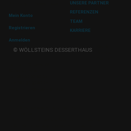
UNSERE PARTNER
Abholung im Desserthaus
REFERENZEN
Mein Konto
TEAM
Registrieren
KARRIERE
Anmelden
Beate
© WÖLLSTEINS DESSERTHAUS
Wöllstein
Adams-
Lehmann-Strasse 44
80797 München
Tel: 089 32 30 80 37
Fax: 089 32 30 80 25
E-Mail: shop@woellsteins.de
ANREISE
U - 2, 8 Haltestelle Hohenzollernplatz,
9 min Gehzeit
Tram – 12, 27 Haltestelle Nordbad 5 min Gehzeit
BUS – 53, Haltestelle Nordbad 5 min Gehzeit