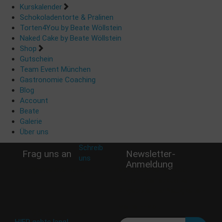
Kurskalender
Schokoladentorte & Pralinen
Torten4You by Beate Wöllstein
Naked Cake by Beate Wöllstein
Shop
Gutschein
Team Event München
Gastronomie Coaching
Blog
Account
Beate
Galerie
Über uns
Schreib
Frag uns an
Newsletter-
uns
:
Anmeldung
shop@woellsteins.de
Verpasse keine Rabatt-
Aktion oder exklusive
Angebote und Neuigkeiten!
Meine E-Mail:
Häufig gestellte Fragen:
HIER gehts lang!