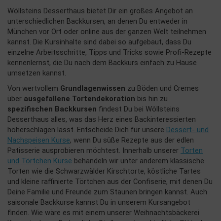
Wöllsteins Desserthaus bietet Dir ein großes Angebot an
unterschiedlichen Backkursen, an denen Du entweder in
München vor Ort oder online aus der ganzen Welt teilnehmen
kannst. Die Kursinhalte sind dabei so aufgebaut, dass Du
einzelne Arbeitsschritte, Tipps und Tricks sowie Profi-Rezepte
kennenlernst, die Du nach dem Backkurs einfach zu Hause
umsetzen kannst.
Von wertvollem
Grundlagenwissen
zu Böden und Cremes
über
ausgefallene Tortendekoration
bis hin zu
spezifischen Backkursen
findest Du bei Wöllsteins
Desserthaus alles, was das Herz eines Backinteressierten
höherschlagen lässt. Entscheide Dich für unsere
Dessert- und
Nachspeisen Kurse
, wenn Du süße Rezepte aus der edlen
Patisserie ausprobieren möchtest. Innerhalb unserer
Torten
und Törtchen Kurse
behandeln wir unter anderem klassische
Torten wie die Schwarzwälder Kirschtorte, köstliche Tartes
und kleine raffinierte Törtchen aus der Confiserie, mit denen Du
Deine Familie und Freunde zum Staunen bringen kannst. Auch
saisonale Backkurse kannst Du in unserem Kursangebot
finden. Wie wäre es mit einem unserer Weihnachtsbäckerei