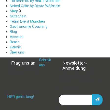
Torten4You by Beate Wöllstein
Naked Cake by Beate Wöllstein
Shop
Gutschein
Team Event München
Gastronomie Coaching
Blog
Account
Beate
Galerie
Über uns
Schreib
Frag uns an
Newsletter-
uns
:
Anmeldung
shop@woellsteins.de
Verpasse keine Rabatt-
Aktion oder exklusive
Angebote und Neuigkeiten!
Meine E-Mail:
Häufig gestellte Fragen:
HIER gehts lang!