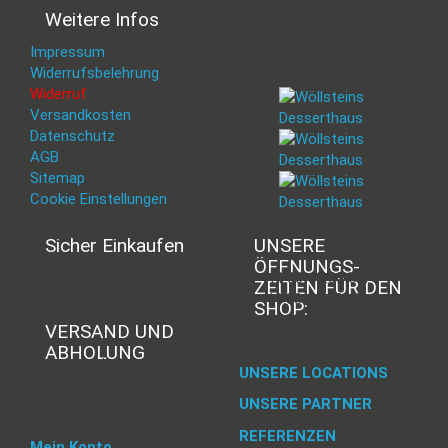
Deine Daten werden nicht
Weitere Infos
an Dritte weitergegeben.
Eine Abbestellung ist
Impressum
jederzeit möglich.
Widerrufsbelehrung
Widerruf
Versandkosten
Datenschutz
AGB
Sitemap
Cookie Einstellungen
Sicher Einkaufen
UNSERE
ÖFFNUNGS­
Mi - 11:00-17:00 Uhr
ZEITEN FÜR DEN
Do -11:00-17:00 Uhr
SHOP:
Fr - 11:00-17:00 Uhr
VERSAND UND
ABHOLUNG
Versand mit DHL
UNSERE LOCATIONS
UNSERE PARTNER
Abholung im Desserthaus
REFERENZEN
Mein Konto