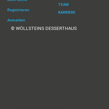
TEAM
Registrieren
KARRIERE
Anmelden
Beate
© WÖLLSTEINS DESSERTHAUS
Wöllstein
Adams-
Lehmann-Strasse 44
80797 München
Tel: 089 32 30 80 37
Fax: 089 32 30 80 25
E-Mail: shop@woellsteins.de
ANREISE
U - 2, 8 Haltestelle Hohenzollernplatz,
9 min Gehzeit
Tram – 12, 27 Haltestelle Nordbad 5 min Gehzeit
BUS – 53, Haltestelle Nordbad 5 min Gehzeit
Nachtlinie – N27, N43 Haltestelle Nordbad 5 min Gehzeit
P – Im Haus begrenzt möglich.
Nur nach vorheriger Rücksprache