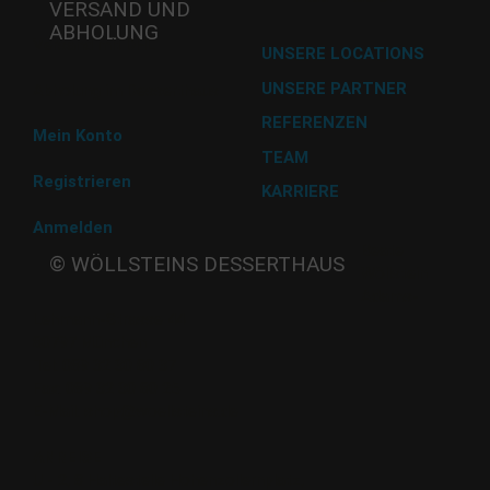
VERSAND UND
ABHOLUNG
Versand mit DHL
UNSERE LOCATIONS
UNSERE PARTNER
Abholung im Desserthaus
REFERENZEN
Mein Konto
TEAM
Registrieren
KARRIERE
Anmelden
Beate
© WÖLLSTEINS DESSERTHAUS
Wöllstein
Adams-
Lehmann-Strasse 44
80797 München
Tel: 089 32 30 80 37
Fax: 089 32 30 80 25
E-Mail: shop@woellsteins.de
ANREISE
U - 2, 8 Haltestelle Hohenzollernplatz,