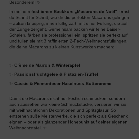
Besonderem! ✨
In meinem
festlichen Backkurs „Macarons de Noël“
lernst
du Schritt für Schritt, wie dir die perfekten Macarons gelingen
– außen knusprig, innen luftig zart, mit einer Füllung, die auf
der Zunge zergeht. Gemeinsam backen wir feine Baiser-
Schalen, färben sie professionell ein, spritzen sie perfekt auf
und füllen sie mit 3 raffinierten 2-Fach-Weihnachtsfüllungen,
die deine Macarons zu kleinen Kunstwerken machen:
✨
Crème de Marron & Winterapfel
✨
Passionsfruchtgelee & Pistazien-Trüffel
✨
Cassis & Piemonteser Haselnuss-Buttercreme
Damit die Macarons nicht nur köstlich schmecken, sondern
auch aussehen wie kleine Schmuckstücke, verzieren wir sie
mit weihnachtlichen Dekorationen und Spritzglasur. So
entstehen süße Meisterwerke, die sich perfekt als Geschenk
eignen – oder als glänzender Höhepunkt auf deiner eigenen
Weihnachtstafel. ✨