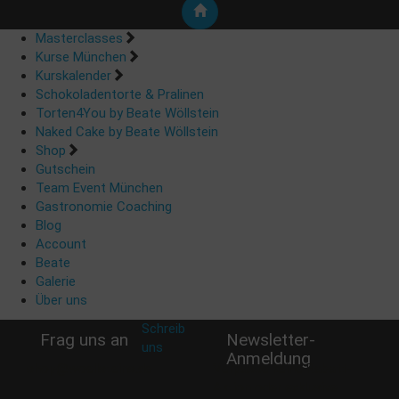
Masterclasses
Kurse München
Kurskalender
Schokoladentorte & Pralinen
Torten4You by Beate Wöllstein
Naked Cake by Beate Wöllstein
Shop
Gutschein
Team Event München
Gastronomie Coaching
Blog
Account
Beate
Galerie
Über uns
Schreib
Frag uns an
Newsletter-
uns
:
Anmeldung
shop@woellsteins.de
Verpasse keine Rabatt-
Aktion oder exklusive