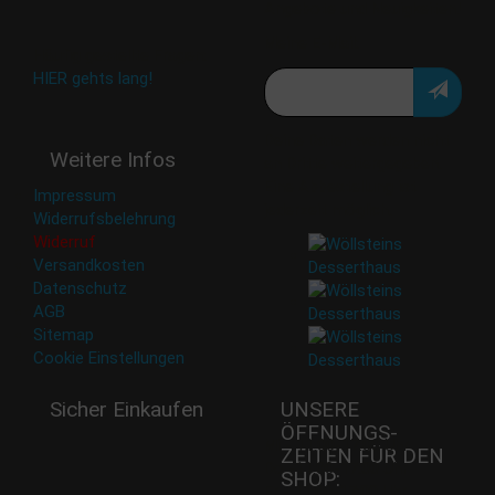
Angebote und Neuigkeiten!
Meine E-Mail:
Häufig gestellte Fragen:
HIER gehts lang!
Deine Daten werden nicht
Weitere Infos
an Dritte weitergegeben.
Eine Abbestellung ist
Impressum
jederzeit möglich.
Widerrufsbelehrung
Widerruf
Versandkosten
Datenschutz
AGB
Sitemap
Cookie Einstellungen
Sicher Einkaufen
UNSERE
ÖFFNUNGS­
Mi - 11:00-17:00 Uhr
ZEITEN FÜR DEN
Do -11:00-17:00 Uhr
SHOP:
Fr - 11:00-17:00 Uhr