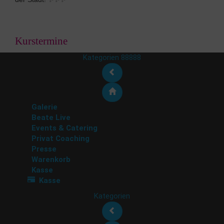
Kurstermine
Kategorien 88888
Galerie
Beate Live
Events & Catering
Privat Coaching
Presse
Warenkorb
Kasse
Kasse
Kategorien