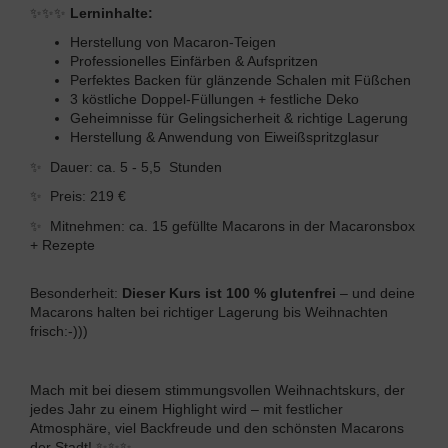
✨
✨
✨
Lerninhalte:
Herstellung von Macaron-Teigen
Professionelles Einfärben & Aufspritzen
Perfektes Backen für glänzende Schalen mit Füßchen
3 köstliche Doppel-Füllungen + festliche Deko
Geheimnisse für Gelingsicherheit & richtige Lagerung
Herstellung & Anwendung von Eiweißspritzglasur
✨ Dauer: ca. 5 - 5,5 Stunden
✨ Preis: 219 €
✨ Mitnehmen: ca. 15 gefüllte Macarons in der Macaronsbox
+ Rezepte
Besonderheit:
Dieser Kurs ist 100 % glutenfrei
– und deine
Macarons halten bei richtiger Lagerung bis Weihnachten
frisch:-)))
Mach mit bei diesem stimmungsvollen Weihnachtskurs, der
jedes Jahr zu einem Highlight wird – mit festlicher
Atmosphäre, viel Backfreude und den schönsten Macarons
der Stadt! ✨
✨
✨