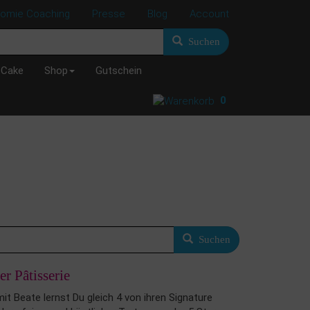
nomie Coaching
Presse
Blog
Account
Suchen
 Cake
Shop
Gutschein
0
Suchen
r Pâtisserie
it Beate lernst Du gleich 4 von ihren Signature