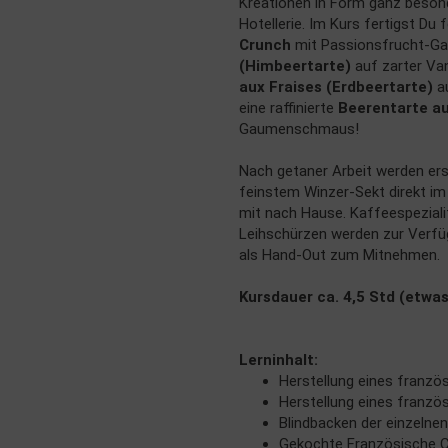
Kreationen in Form ganz besond
Hotellerie. Im Kurs fertigst Du 
Crunch
mit Passionsfrucht-Ga
(Himbeertarte)
auf zarter Va
aux Fraises (Erdbeertarte)
au
eine raffinierte
Beerentarte a
Gaumenschmaus!
Nach getaner Arbeit werden e
feinstem Winzer-Sekt direkt im
mit nach Hause. Kaffeespeziali
Leihschürzen werden zur Verfügu
als Hand-Out zum Mitnehmen.
Kursdauer ca. 4,5 Std (etwas
Lerninhalt:
Herstellung eines franz
Herstellung eines franzö
Blindbacken der einzelne
Gekochte Französische 