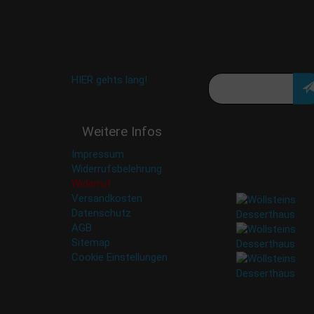
shop@woellsteins.de
Aktion oder exklusive
Angebote und
Neuigkeiten!
Meine E-Mail:
Häufig gestellte Fragen:
HIER gehts lang!
Deine Daten werden
Weitere Infos
nicht an Dritte
weitergegeben. Eine
Impressum
Abbestellung ist
Widerrufsbelehrung
jederzeit möglich.
Widerruf
Versandkosten
Datenschutz
AGB
Sitemap
Cookie Einstellungen