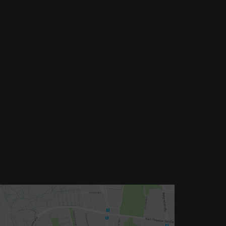
dams-Lehmann-Strasse 44
0797 München
l: 089 32 30 80 37
x: 089 32 30 80 25
Mail: shop@woellsteins.de
NREISE
- 2, 8 Haltestelle Hohenzollernplatz,
min Gehzeit
am – 12, 27 Haltestelle Nordbad 5 min Gehzeit
S – 53, Haltestelle Nordbad 5 min Gehzeit
chtlinie – N27, N43 Haltestelle Nordbad 5 min
ehzeit
– Im Haus begrenzt möglich.
ur nach vorheriger Rücksprache
OOGLE MAPS