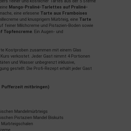
ers feiner und köstlicher Tartes aus der 5 Sterne
feine
Mango-Praliné-Tarlettes auf Praliné-
nache, eine erlesene
Tarte aux Framboises
nillecreme und knusprigem Mürbteig, eine
Tarte
f feiner Milchcreme und Pistazien-Boden sowie
uf Topfencreme
. Ein Augen- und
rste Kostproben zusammen mit einem Glas
 Kurs verkostet. Jeder Gast nimmt 4 Portionen
täten und Wasser unbegrenzt inklusive,
ng gestellt. Die Profi-Rezept erhält jeder Gast
 Pufferzeit mitbringen)
ösischen Mandelmürbteigs
sischen Pistazien Mandel Biskuits
n Mürbteigschalen
Creme