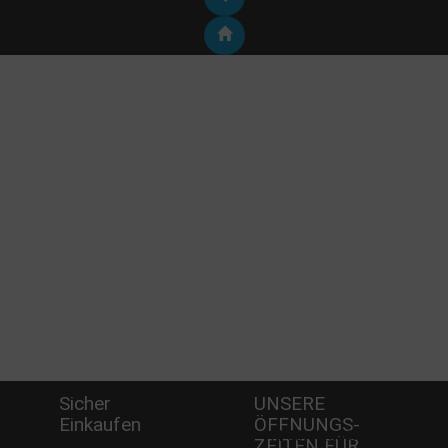
Sicher
UNSERE
Einkaufen
ÖFFNUNGS­
-
Mi - 11:00-17:00 Uhr
Wö
ZEITEN FÜR