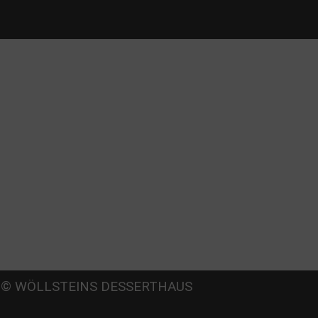
Beate
© WÖLLSTEINS DESSERTHAUS
llstein