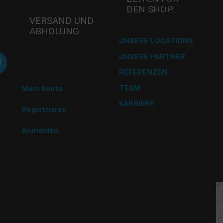
Do -11:00-17:00 Uhr
A
DEN SHOP:
Fr - 11:00-17:00 Uhr
8
VERSAND UND
Te
ABHOLUNG
Fa
Versand mit DHL
UNSERE LOCATIONS
E-
UNSERE PARTNER
Abholung im
A
Desserthaus
REFERENZEN
U 
TEAM
9 
Mein Konto
Tr
KARRIERE
BU
Registrieren
Na
G
Anmelden
P 
N
G