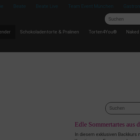
ie
Beate
Beate Live
Team Event München
Gastro
ender
Schokoladentorte & Pralinen
Torten4You®
Naked
Edle Sommertartes aus de
In diesem exklusiven Backkurs m