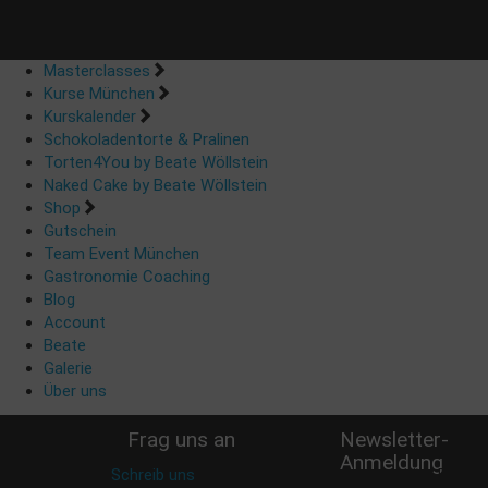
Masterclasses
Kurse München
Kurskalender
Schokoladentorte & Pralinen
Torten4You by Beate Wöllstein
Naked Cake by Beate Wöllstein
Shop
Gutschein
Team Event München
Gastronomie Coaching
Blog
Account
Beate
Galerie
Über uns
Frag uns an
Newsletter-
Anmeldung
Schreib uns
:
Verpasse keine Rabatt