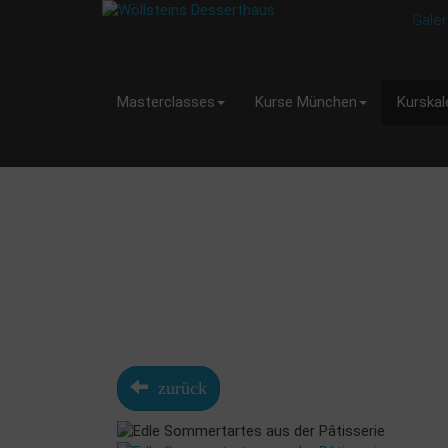
Galer
Masterclasses
Kurse München
Kurskal
zurück