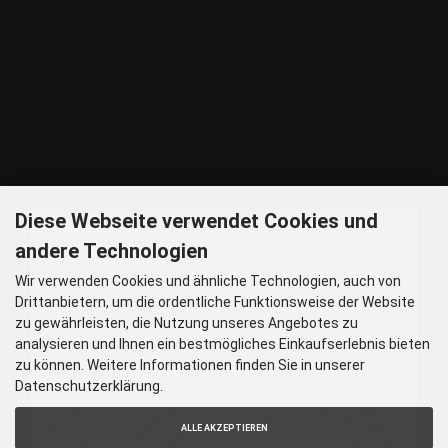
ANREISE
U - 2, 8 Haltestelle Hohenzollernplatz,
9 min Gehzeit
Tram – 12, 27 Haltestelle Nordbad 5 min Gehzeit
BUS – 53, Haltestelle Nordbad 5 min Gehzeit
Nachtlinie – N27, N43 Haltestelle Nordbad 5 min Gehzeit
P – Im Haus begrenzt möglich.
Nur nach vorheriger Rücksprache
GOOGLE MAPS
Diese Webseite verwendet Cookies und
andere Technologien
Wir verwenden Cookies und ähnliche Technologien, auch von
Drittanbietern, um die ordentliche Funktionsweise der Website
zu gewährleisten, die Nutzung unseres Angebotes zu
analysieren und Ihnen ein bestmögliches Einkaufserlebnis bieten
zu können. Weitere Informationen finden Sie in unserer
Datenschutzerklärung.
ALLE AKZEPTIEREN