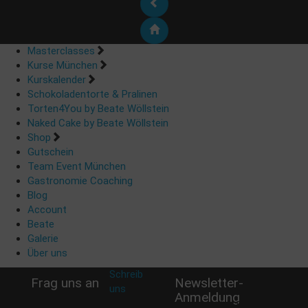
Masterclasses
Kurse München
Kurskalender
Schokoladentorte & Pralinen
Torten4You by Beate Wöllstein
Naked Cake by Beate Wöllstein
Shop
Gutschein
Team Event München
Gastronomie Coaching
Blog
Account
Beate
Galerie
Über uns
Schreib
Frag uns an
Newsletter-
uns
:
Anmeldung
shop@woellsteins.de
Verpasse keine Rabatt-