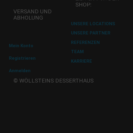
Do -11:00-17:00 Uhr
SHOP:
Fr - 11:00-17:00 Uhr
VERSAND UND
ABHOLUNG
Versand mit DHL
UNSERE LOCATIONS
UNSERE PARTNER
Abholung im Desserthaus
REFERENZEN
Mein Konto
TEAM
Registrieren
KARRIERE
Anmelden
Beate
© WÖLLSTEINS DESSERTHAUS
Wöllstein
Adams-
Lehmann-Strasse 44
80797 München
Tel: 089 32 30 80 37
Fax: 089 32 30 80 25
E-Mail: shop@woellsteins.de