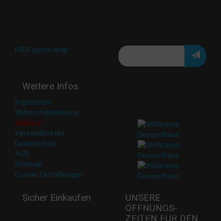
Aktion oder exklusive
Angebote und Neuigkeiten!
Meine E-Mail:
Häufig gestellte Fragen:
HIER gehts lang!
Deine Daten werden nicht
Weitere Infos
an Dritte weitergegeben.
Eine Abbestellung ist
Impressum
jederzeit möglich.
Widerrufsbelehrung
Widerruf
Versandkosten
Datenschutz
AGB
Sitemap
Cookie Einstellungen
Sicher Einkaufen
UNSERE
ÖFFNUNGS­
Mi - 11:00-17:00 Uhr
ZEITEN FÜR DEN