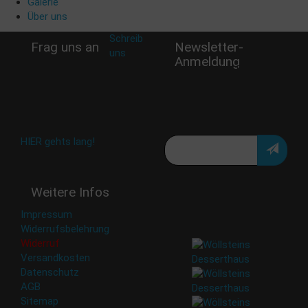
Galerie
Über uns
Schreib
Frag uns an
Newsletter-
uns
:
Anmeldung
shop@woellsteins.de
Verpasse keine Rabatt-
Aktion oder exklusive
Angebote und Neuigkeiten!
Meine E-Mail:
Häufig gestellte Fragen:
HIER gehts lang!
Deine Daten werden nicht
Weitere Infos
an Dritte weitergegeben.
Eine Abbestellung ist
Impressum
jederzeit möglich.
Widerrufsbelehrung
Widerruf
Versandkosten
Datenschutz
AGB
Sitemap