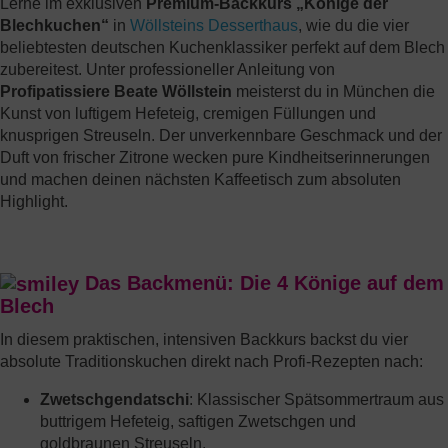
Lerne im exklusiven
Premium-Backkurs „Könige der
Blechkuchen“
in
Wöllsteins Desserthaus
, wie du die vier
beliebtesten deutschen Kuchenklassiker perfekt auf dem Blech
zubereitest. Unter professioneller Anleitung von
Profipatissiere Beate Wöllstein
meisterst du in München die
Kunst von luftigem Hefeteig, cremigen Füllungen und
knusprigen Streuseln. Der unverkennbare Geschmack und der
Duft von frischer Zitrone wecken pure Kindheitserinnerungen
und machen deinen nächsten Kaffeetisch zum absoluten
Highlight.
Das Backmenü: Die 4 Könige auf dem
Blech
In diesem praktischen, intensiven Backkurs backst du vier
absolute Traditionskuchen direkt nach Profi-Rezepten nach:
Zwetschgendatschi
: Klassischer Spätsommertraum aus
buttrigem Hefeteig, saftigen Zwetschgen und
goldbraunen Streuseln.