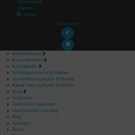
Warenkorb
Kasse
Kasse
Kategorien
Masterclasses
Kurse München
Kurskalender
Schokoladentorte & Pralinen
Torten4You by Beate Wöllstein
Naked Cake by Beate Wöllstein
Shop
Gutschein
Team Event München
Gastronomie Coaching
Blog
Account
Beate