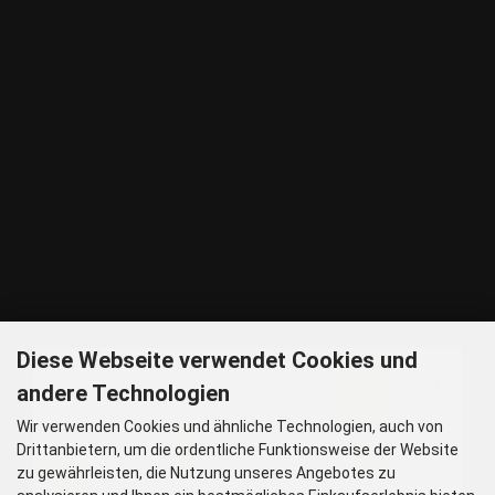
Tel: 089 32 30 80 37
Fax: 089 32 30 80 25
E-Mail: shop@woellsteins.de
ANREISE
U - 2, 8 Haltestelle Hohenzollernplatz,
9 min Gehzeit
Tram – 12, 27 Haltestelle Nordbad 5 min Gehzeit
BUS – 53, Haltestelle Nordbad 5 min Gehzeit
Nachtlinie – N27, N43 Haltestelle Nordbad 5 min Gehzeit
P – Im Haus begrenzt möglich.
Nur nach vorheriger Rücksprache
GOOGLE MAPS
Diese Webseite verwendet Cookies und
andere Technologien
Wir verwenden Cookies und ähnliche Technologien, auch von
Drittanbietern, um die ordentliche Funktionsweise der Website
zu gewährleisten, die Nutzung unseres Angebotes zu