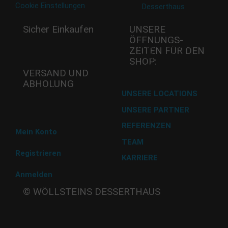
Cookie Einstellungen
Sicher Einkaufen
UNSERE
ÖFFNUNGS­
Mi - 11:00-17:00 Uhr
ZEITEN FÜR DEN
Do -11:00-17:00 Uhr
SHOP:
Fr - 11:00-17:00 Uhr
VERSAND UND
ABHOLUNG
Versand mit DHL
UNSERE LOCATIONS
UNSERE PARTNER
Abholung im Desserthaus
REFERENZEN
Mein Konto
TEAM
Registrieren
KARRIERE
Anmelden
Beate
© WÖLLSTEINS DESSERTHAUS
Wöllstein
Adams-
Lehmann-Strasse 44
80797 München