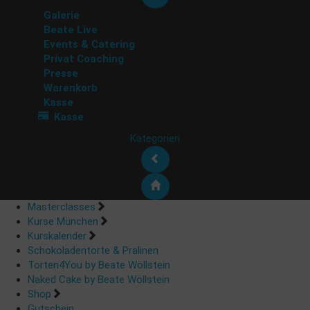
Galerie
Beate Live
Events & Catering
Privat Coaching
Presse
Warenkorb
Kasse
Kasse
Kategorien
Masterclasses
Kurse München
Kurskalender
Schokoladentorte & Pralinen
Torten4You by Beate Wöllstein
Naked Cake by Beate Wöllstein
Shop
Gutschein