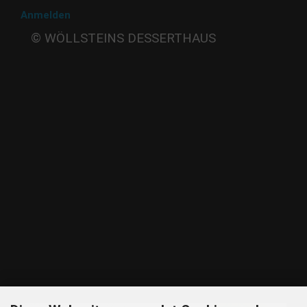
Anmelden
Beate
© WÖLLSTEINS DESSERTHAUS
Wöllstein
Adams-
Lehmann-Strasse 44
80797 München
Tel: 089 32 30 80 37
Fax: 089 32 30 80 25
E-Mail: shop@woellsteins.de
ANREISE
U - 2, 8 Haltestelle Hohenzollernplatz,
9 min Gehzeit
Tram – 12, 27 Haltestelle Nordbad 5 min Gehzeit
BUS – 53, Haltestelle Nordbad 5 min Gehzeit
Nachtlinie – N27, N43 Haltestelle Nordbad 5 min Gehzeit
P – Im Haus begrenzt möglich.
Nur nach vorheriger Rücksprache
GOOGLE MAPS