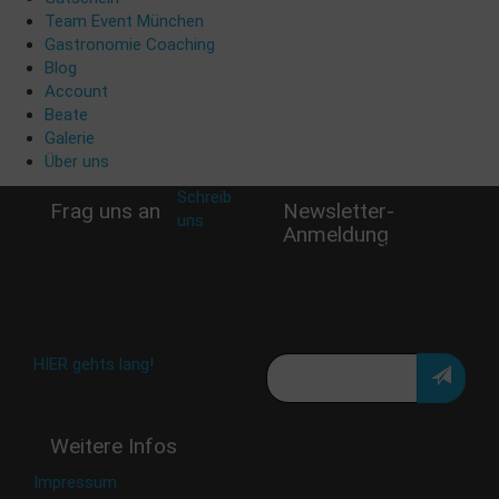
Team Event München
Gastronomie Coaching
Blog
Account
Beate
Galerie
Über uns
Schreib
Frag uns an
Newsletter-
uns
:
Anmeldung
shop@woellsteins.de
Verpasse keine Rabatt-
Aktion oder exklusive
Angebote und Neuigkeiten!
Meine E-Mail:
Häufig gestellte Fragen:
HIER gehts lang!
Deine Daten werden nicht
Weitere Infos
an Dritte weitergegeben.
Eine Abbestellung ist
Impressum
jederzeit möglich.