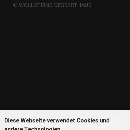
Beate
© WÖLLSTEINS DESSERTHAUS
Wöllstein
Adams-
Lehmann-Strasse 44
80797 München
Tel: 089 32 30 80 37
Fax: 089 32 30 80 25
E-Mail: shop@woellsteins.de
ANREISE
U - 2, 8 Haltestelle Hohenzollernplatz,
9 min Gehzeit
Tram – 12, 27 Haltestelle Nordbad 5 min Gehzeit
BUS – 53, Haltestelle Nordbad 5 min Gehzeit
Nachtlinie – N27, N43 Haltestelle Nordbad 5 min Gehzeit
P – Im Haus begrenzt möglich.
Nur nach vorheriger Rücksprache
GOOGLE MAPS
Diese Webseite verwendet Cookies und
andere Technologien