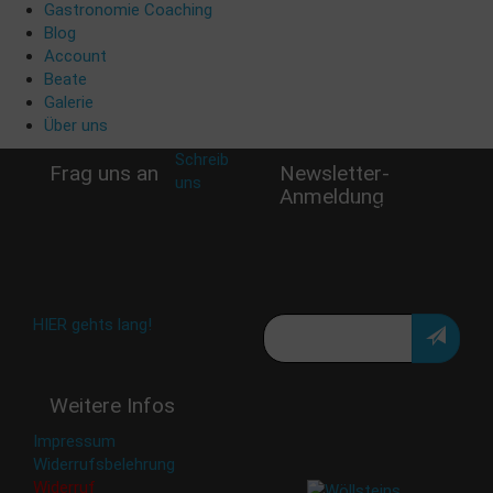
Gastronomie Coaching
Blog
Account
Beate
Galerie
Über uns
Schreib
Frag uns an
Newsletter-
uns
:
Anmeldung
shop@woellsteins.de
Verpasse keine Rabatt-
Aktion oder exklusive
Angebote und Neuigkeiten!
Meine E-Mail:
Häufig gestellte Fragen:
HIER gehts lang!
Deine Daten werden nicht
Weitere Infos
an Dritte weitergegeben.
Eine Abbestellung ist
Impressum
jederzeit möglich.
Widerrufsbelehrung
Widerruf