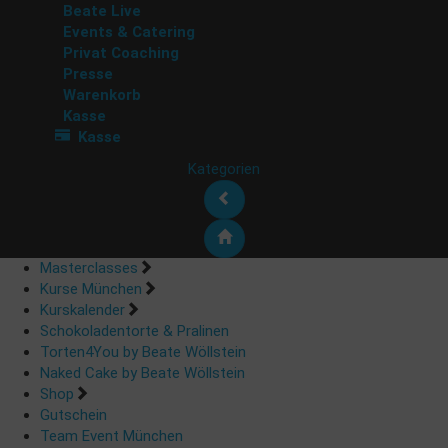
Beate Live
Events & Catering
Privat Coaching
Presse
Warenkorb
Kasse
Kasse
Kategorien
Masterclasses
Kurse München
Kurskalender
Schokoladentorte & Pralinen
Torten4You by Beate Wöllstein
Naked Cake by Beate Wöllstein
Shop
Gutschein
Team Event München