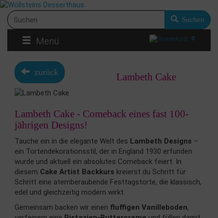
Suchen
0
Menü
zurück
Lambeth Cake
Lambeth Cake - Comeback eines fast 100-
jährigen Designs!
Tauche ein in die elegante Welt des
Lambeth Designs
–
ein Tortendekorationsstil, der in England 1930 erfunden
wurde und aktuell ein absolutes Comeback feiert. In
diesem
Cake Artist Backkurs
kreierst du Schritt für
Schritt eine atemberaubende Festtagstorte, die klassisch,
edel und gleichzeitig modern wirkt.
Gemeinsam backen wir einen
fluffigen Vanilleboden
,
verfeinern eine
Pistazien-Buttercreme
und füllen damit