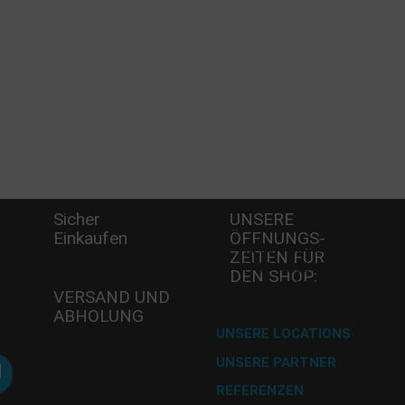
Sicher
UNSERE
Einkaufen
ÖFFNUNGS­
-
Mi - 11:00-17:00 Uhr
Wö
ZEITEN FÜR
Do -11:00-17:00 Uhr
A
DEN SHOP:
Fr - 11:00-17:00 Uhr
8
VERSAND UND
Te
ABHOLUNG
Fa
Versand mit DHL
UNSERE LOCATIONS
E-
UNSERE PARTNER
Abholung im
A
Desserthaus
REFERENZEN
U 