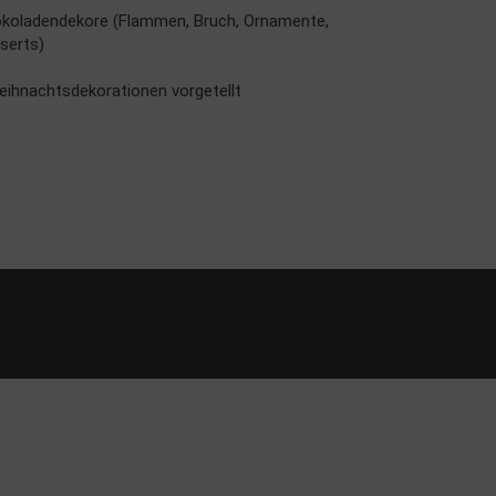
hokoladendekore (Flammen, Bruch, Ornamente,
serts)
eihnachtsdekorationen vorgetellt