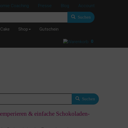
nomie Coaching
Presse
Blog
Account
Suchen
 Cake
Shop
Gutschein
0
Suchen
temperieren & einfache Schokoladen-