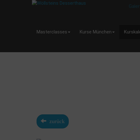
Galer
Masterclasses
Kurse München
Kurskal
zurück