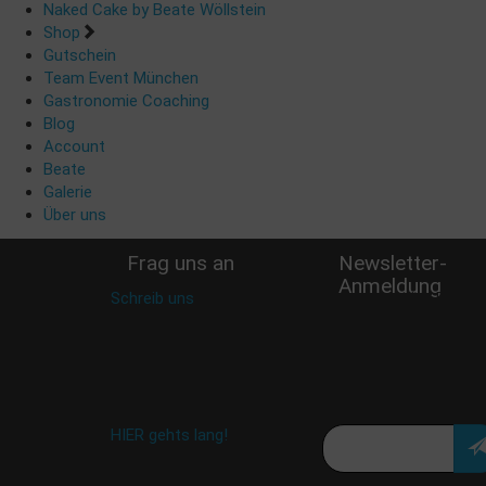
Naked Cake by Beate Wöllstein
Shop
Gutschein
Team Event München
Gastronomie Coaching
Blog
Account
Beate
Galerie
Über uns
Frag uns an
Newsletter-
Anmeldung
Schreib uns
:
Verpasse keine Rabatt
shop@woellsteins.de
Aktion oder exklusive
Angebote und
Neuigkeiten!
Meine E-Mail:
Häufig gestellte Fragen:
HIER gehts lang!