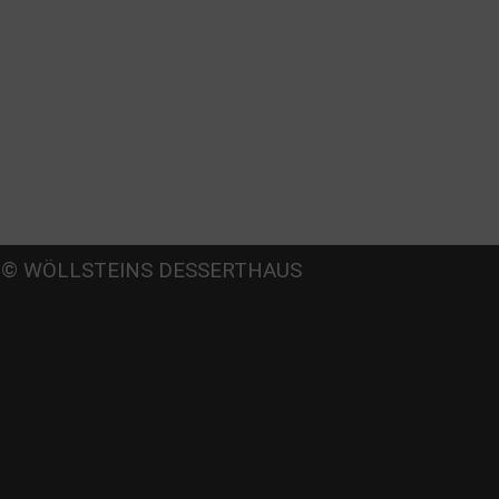
Beate
© WÖLLSTEINS DESSERTHAUS
llstein
dams-Lehmann-Strasse 44
0797 München
l: 089 32 30 80 37
x: 089 32 30 80 25
Mail: shop@woellsteins.de
NREISE
- 2, 8 Haltestelle Hohenzollernplatz,