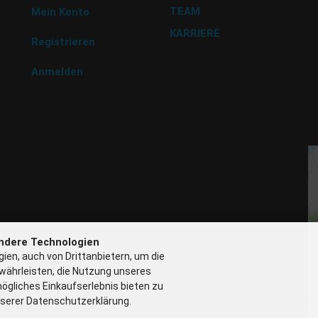
TEAM
9 
Mein Konto
Tr
KARRIERE
BU
Registrieren
Na
G
Anmelden
P 
N
G
ndere Technologien
ien, auch von Drittanbietern, um die
währleisten, die Nutzung unseres
ögliches Einkaufserlebnis bieten zu
nserer Datenschutzerklärung.