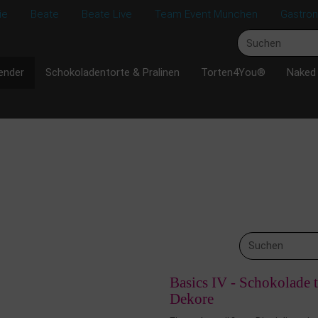
ie
Beate
Beate Live
Team Event München
Gastro
ender
Schokoladentorte & Pralinen
Torten4You®
Naked
Basics IV - Schokolade 
Dekore