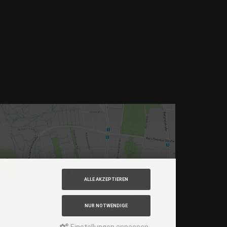
min Gehzeit
am – 12, 27 Haltestelle Nordbad 5 min Gehzeit
S – 53, Haltestelle Nordbad 5 min Gehzeit
chtlinie – N27, N43 Haltestelle Nordbad 5 min
ehzeit
– Im Haus begrenzt möglich.
ur nach vorheriger Rücksprache
OOGLE MAPS
ALLE AKZEPTIEREN
NUR NOTWENDIGE
Einstellungen anpassen