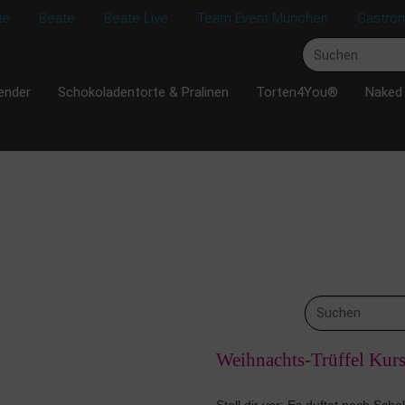
ie
Beate
Beate Live
Team Event München
Gastro
ender
Schokoladentorte & Pralinen
Torten4You®
Naked
Weihnachts-Trüffel Kurs