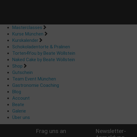
Masterclasses
Kurse München
Kurskalender
Schokoladentorte & Pralinen
Torten4You by Beate Wöllstein
Naked Cake by Beate Wöllstein
Shop
Gutschein
Team Event München
Gastronomie Coaching
Blog
Account
Beate
Galerie
Über uns
Frag uns an
Newsletter-