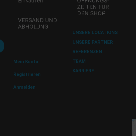
Einkaufen
ÖFFNUNGS­
-
Mi - 11:00-17:00 Uhr
Wö
ZEITEN FÜR
Do -11:00-17:00 Uhr
A
DEN SHOP:
Fr - 11:00-17:00 Uhr
8
VERSAND UND
Te
ABHOLUNG
Fa
Versand mit DHL
UNSERE LOCATIONS
E-
UNSERE PARTNER
Abholung im
A
Desserthaus
REFERENZEN
U 
TEAM
9 
Mein Konto
Tr
KARRIERE
BU
Registrieren
Na
G
Anmelden
P 
N
G