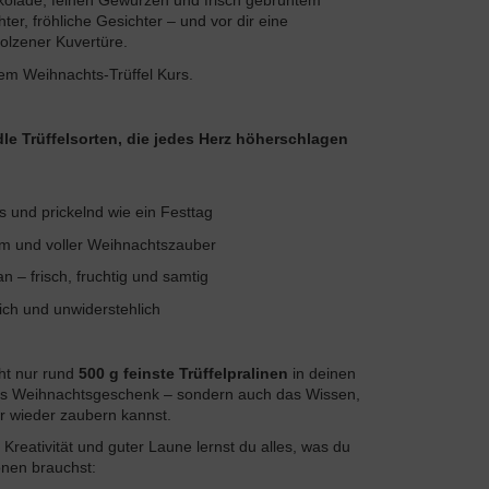
hokolade, feinen Gewürzen und frisch gebrühtem
er, fröhliche Gesichter – und vor dir eine
lzener Kuvertüre.
em Weihnachts-Trüffel Kurs.
le Trüffelsorten, die jedes Herz höherschlagen
und prickelnd wie ein Festtag
m und voller Weihnachtszauber
 – frisch, fruchtig und samtig
lich und unwiderstehlich
ht nur rund
500 g feinste Trüffelpralinen
in deinen
hes Weihnachtsgeschenk – sondern auch das Wissen,
er wieder zaubern kannst.
Kreativität und guter Laune lernst du alles, was du
onen brauchst: