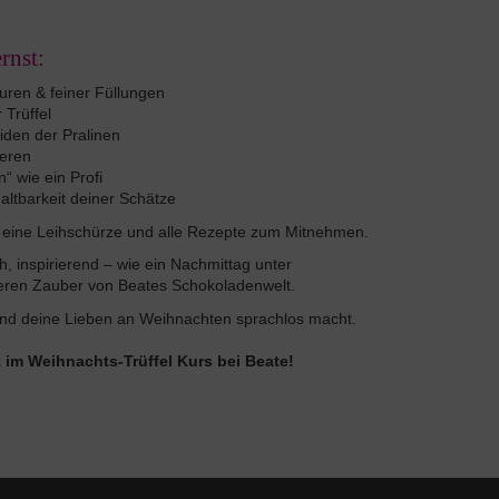
rnst:
ren & feiner Füllungen
 Trüffel
den der Pralinen
ieren
n“ wie ein Profi
altbarkeit deiner Schätze
n, eine Leihschürze und alle Rezepte zum Mitnehmen.
h, inspirierend – wie ein Nachmittag unter
eren Zauber von Beates Schokoladenwelt.
 und deine Lieben an Weihnachten sprachlos macht.
tz im Weihnachts-Trüffel Kurs bei Beate!