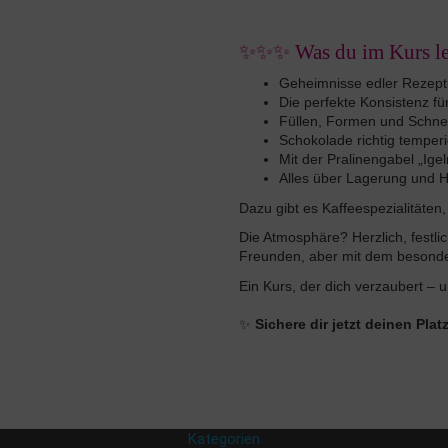
✨
✨
✨
Was du im Kurs le
Geheimnisse edler Rezeptu
Die perfekte Konsistenz für
Füllen, Formen und Schnei
Schokolade richtig temper
Mit der Pralinengabel „Igel
Alles über Lagerung und H
Dazu gibt es Kaffeespezialitäte
Die Atmosphäre? Herzlich, festlic
Freunden, aber mit dem besond
Ein Kurs, der dich verzaubert –
✨
Sichere dir jetzt deinen Pla
Kategorien