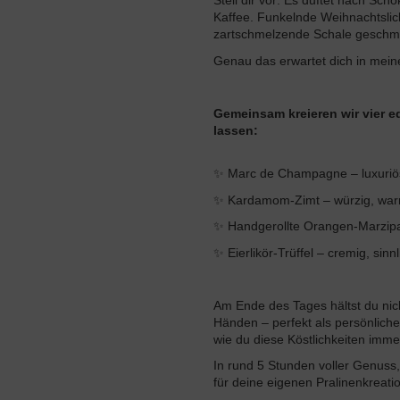
Stell dir vor: Es duftet nach Sc
Kaffee. Funkelnde Weihnachtslicht
zartschmelzende Schale geschmo
Genau das erwartet dich in mein
Gemeinsam kreieren wir vier ed
lassen:
✨ Marc de Champagne – luxuriös 
✨ Kardamom-Zimt – würzig, war
✨ Handgerollte Orangen-Marzipan
✨ Eierlikör-Trüffel – cremig, sinn
Am Ende des Tages hältst du nic
Händen – perfekt als persönlic
wie du diese Köstlichkeiten imm
In rund 5 Stunden voller Genuss, 
für deine eigenen Pralinenkreati