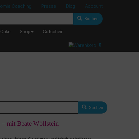
nomie Coaching
Presse
Blog
Account
Suchen
 Cake
Shop
Gutschein
0
Suchen
 – mit Beate Wöllstein