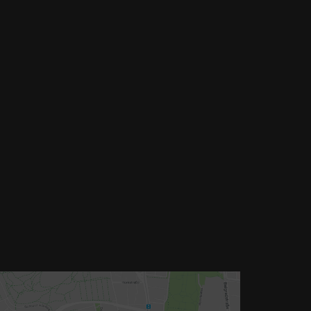
llstein
dams-Lehmann-Strasse 44
0797 München
l: 089 32 30 80 37
x: 089 32 30 80 25
Mail: shop@woellsteins.de
NREISE
- 2, 8 Haltestelle Hohenzollernplatz,
min Gehzeit
am – 12, 27 Haltestelle Nordbad 5 min Gehzeit
S – 53, Haltestelle Nordbad 5 min Gehzeit
chtlinie – N27, N43 Haltestelle Nordbad 5 min
ehzeit
– Im Haus begrenzt möglich.
ur nach vorheriger Rücksprache
OOGLE MAPS