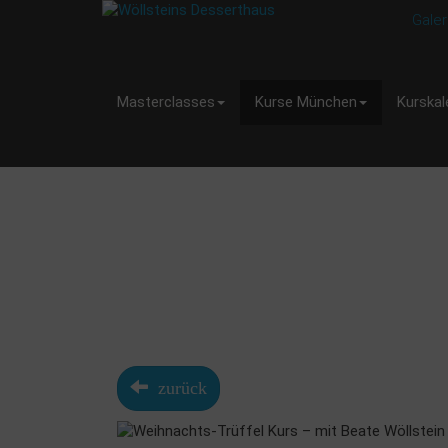
Galer
Masterclasses
Kurse München
Kurskal
zurück