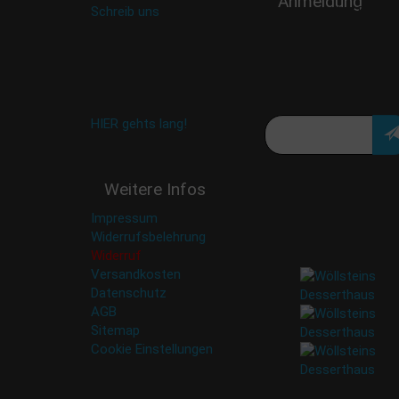
Anmeldung
Schreib uns
:
Verpasse keine Rabatt
shop@woellsteins.de
Aktion oder exklusive
Angebote und
Neuigkeiten!
Meine E-Mail:
Häufig gestellte Fragen:
HIER gehts lang!
Deine Daten werden
Weitere Infos
nicht an Dritte
weitergegeben. Eine
Impressum
Abbestellung ist
Widerrufsbelehrung
jederzeit möglich.
Widerruf
Versandkosten
Datenschutz
AGB
Sitemap
Cookie Einstellungen