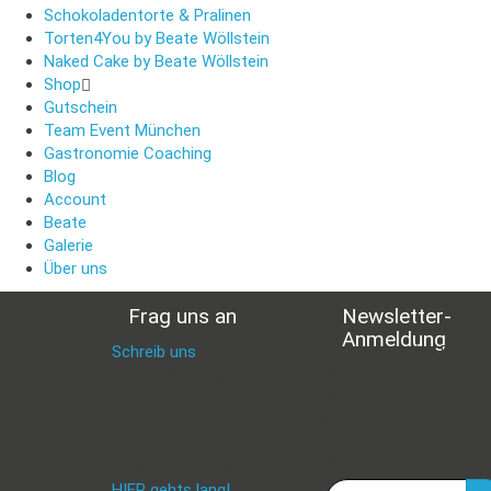
Schokoladentorte & Pralinen
Torten4You by Beate Wöllstein
Naked Cake by Beate Wöllstein
Shop
Gutschein
Team Event München
Gastronomie Coaching
Blog
Account
Beate
Galerie
Über uns
Frag uns an
Newsletter-
Anmeldung
Schreib uns
:
Verpasse keine Rabatt
shop@woellsteins.de
Aktion oder exklusive
Angebote und
Neuigkeiten!
Meine E-Mail:
Häufig gestellte Fragen:
HIER gehts lang!