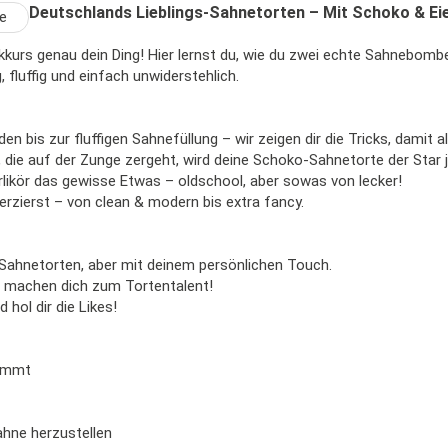
Deutschlands Lieblings-Sahnetorten – Mit Schoko & Eie
ckkurs genau dein Ding! Hier lernst du, wie du zwei echte Sahnebomb
 fluffig und einfach unwiderstehlich.
 bis zur fluffigen Sahnefüllung – wir zeigen dir die Tricks, damit a
 die auf der Zunge zergeht, wird deine Schoko-Sahnetorte der Star 
rlikör das gewisse Etwas – oldschool, aber sowas von lecker!
erzierst – von clean & modern bis extra fancy.
 Sahnetorten, aber mit deinem persönlichen Touch.
r machen dich zum Tortentalent!
 hol dir die Likes!
kommt
ahne herzustellen