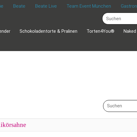
ie
Beate
Beate Live
Team Event München
Gastro
ender
Schokoladentorte & Pralinen
Torten4You®
Naked
likörsahne