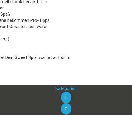
ciatella Look herzustellen
den
d Spaß
ittene bekommen Pro-Tipps
selbst Oma neidisch wäre
en:-)
e! Dein Sweet Spot wartet auf dich.
Kategorien