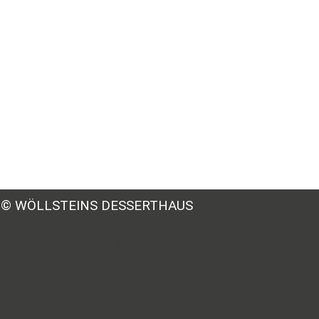
Beate
© WÖLLSTEINS DESSERTHAUS
llstein
dams-Lehmann-Strasse 44
0797 München
l: 089 32 30 80 37
x: 089 32 30 80 25
Mail: shop@woellsteins.de