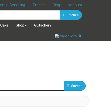
nomie Coaching
Presse
Blog
Account
Suchen
 Cake
Shop
Gutschein
0
Suchen