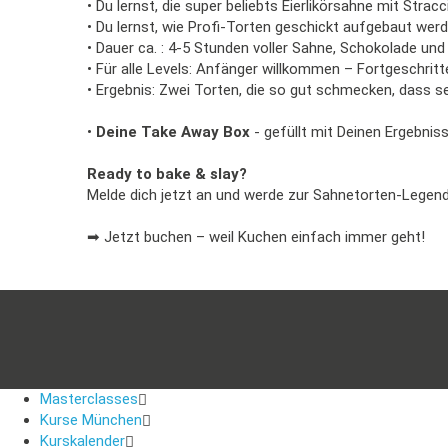
• Du lernst, die super beliebts Eierlikörsahne mit Strac
• Du lernst, wie Profi-Torten geschickt aufgebaut wer
• Dauer ca. : 4-5 Stunden voller Sahne, Schokolade un
• Für alle Levels: Anfänger willkommen – Fortgeschr
• Ergebnis: Zwei Torten, die so gut schmecken, dass 
•
Deine Take Away Box
- gefüllt mit Deinen Ergebniss
Ready to bake & slay?
Melde dich jetzt an und werde zur Sahnetorten-Legend
➡ Jetzt buchen – weil Kuchen einfach immer geht!
Masterclasses
Kurse München
Kurskalender