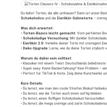
Du liebst Torten, die alle umhauen? Dann ist unser Ba
Schokoholics
und die
Eierlikör-Sahnetorte
– cremig,
Was dich erwartet:
•
Torten-Basics leicht gemacht:
Vom perfekten Boden
•
Schokoladige Versuchung:
Mit dunkler Schokolade,
•
Eierlikör 2.0:
Verleihe deiner Torte mit cremigem Eie
•
Deko-Upgrade:
Lerne, wie du deine Torten stylisch v
Warum du dabei sein solltest:
• Klassiker mit einem Twist: Deutschlands beliebteste
• Super easy: Keine Backerfahrung? Kein Problem – wi
• Perfect für TikTok & Insta: Zeig deine Kunstwerke und
Kurs-Details:
• Du lernst, wie man den coole Streifen Biskuit hinbe
• Du lernst, wie die Torten auch innen saftig bleiben
• Du lernst, einen fluffigen Schokobiskuit herzustellen
• Du lernst, die mega cremige und zarte Schokoladens