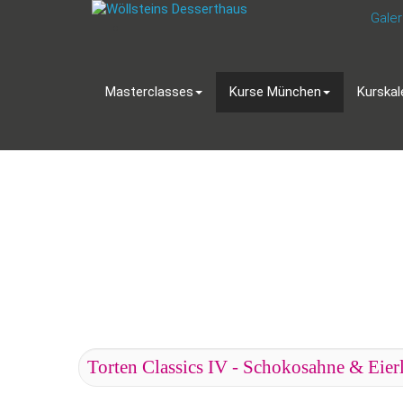
Galer
Masterclasses
Kurse München
Kurskal
Torten Classics IV - Schokosahne & Eier