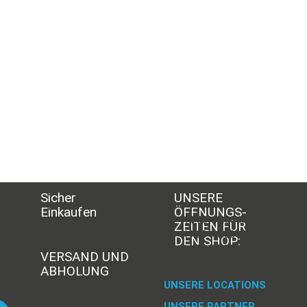
Sicher
UNSERE
Einkaufen
ÖFFNUNGS­
-
Mi - 11:00-17:00 Uhr
Wö
ZEITEN FÜR
Do -11:00-17:00 Uhr
A
DEN SHOP:
Fr - 11:00-17:00 Uhr
8
VERSAND UND
Te
ABHOLUNG
Fa
Versand mit DHL
UNSERE LOCATIONS
E-
UNSERE PARTNER