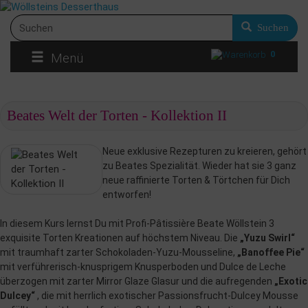
Suchen
0
Menü
Beates Welt der Torten - Kollektion II
Neue exklusive Rezepturen zu kreieren, gehört
zu Beates Spezialität. Wieder hat sie 3 ganz
neue raffinierte Torten & Törtchen für Dich
entworfen!
In diesem Kurs lernst Du mit Profi-Pâtissière Beate Wöllstein 3
exquisite Torten Kreationen auf höchstem Niveau. Die
„Yuzu Swirl“
mit traumhaft zarter Schokoladen-Yuzu-Mousseline,
„Banoffee Pie“
mit verführerisch-knusprigem Knusperboden und Dulce de Leche
überzogen mit zarter Mirror Glaze Glasur und die aufregenden
„Exotic
Dulcey“
, die mit herrlich exotischer Passionsfrucht-Dulcey Mousse