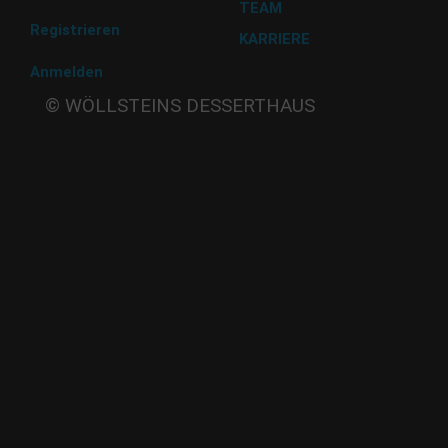
TEAM
Registrieren
KARRIERE
Anmelden
Beate
© WÖLLSTEINS DESSERTHAUS
Wöllstein
Adams-
Lehmann-Strasse 44
80797 München
Tel: 089 32 30 80 37
Fax: 089 32 30 80 25
E-Mail: shop@woellsteins.de
ANREISE
U - 2, 8 Haltestelle Hohenzollernplatz,
9 min Gehzeit
Tram – 12, 27 Haltestelle Nordbad 5 min Gehzeit
BUS – 53, Haltestelle Nordbad 5 min Gehzeit
Nachtlinie – N27, N43 Haltestelle Nordbad 5 min Gehzeit
P – Im Haus begrenzt möglich.
Nur nach vorheriger Rücksprache