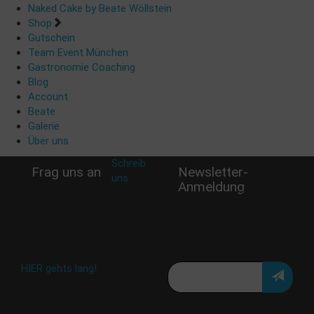
Naked Cake by Beate Wöllstein
Shop
Gutschein
Team Event München
Gastronomie Coaching
Blog
Account
Beate
Galerie
Über uns
Schreib
Frag uns an
Newsletter-
uns
:
Anmeldung
shop@woellsteins.de
Verpasse keine Rabatt-
Aktion oder exklusive
Angebote und Neuigkeiten!
Meine E-Mail:
Häufig gestellte Fragen:
HIER gehts lang!
Deine Daten werden nicht