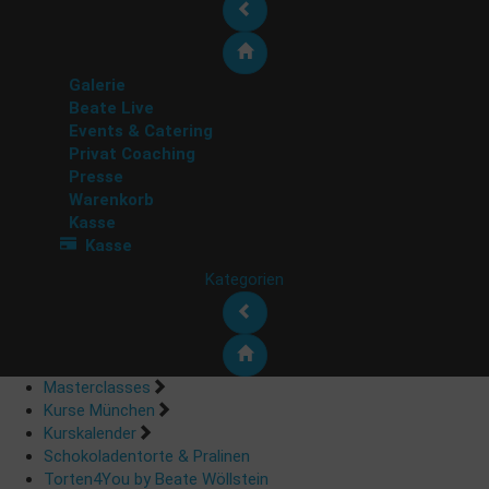
Galerie
Beate Live
Events & Catering
Privat Coaching
Presse
Warenkorb
Kasse
Kasse
Kategorien
Masterclasses
Kurse München
Kurskalender
Schokoladentorte & Pralinen
Torten4You by Beate Wöllstein