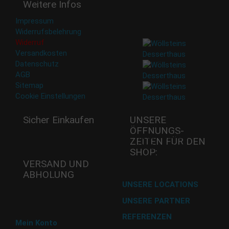
Weitere Infos
an Dritte weitergegeben.
Eine Abbestellung ist
Impressum
jederzeit möglich.
Widerrufsbelehrung
Widerruf
Versandkosten
Datenschutz
AGB
Sitemap
Cookie Einstellungen
Sicher Einkaufen
UNSERE
ÖFFNUNGS­
Mi - 11:00-17:00 Uhr
ZEITEN FÜR DEN
Do -11:00-17:00 Uhr
SHOP:
Fr - 11:00-17:00 Uhr
VERSAND UND
ABHOLUNG
Versand mit DHL
UNSERE LOCATIONS
UNSERE PARTNER
Abholung im Desserthaus
REFERENZEN
Mein Konto