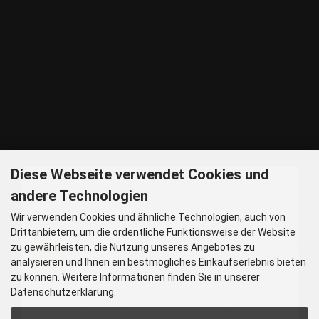
ANREISE
U - 2, 8 Haltestelle Hohenzollernplatz,
9 min Gehzeit
Tram – 12, 27 Haltestelle Nordbad 5 min Gehzeit
BUS – 53, Haltestelle Nordbad 5 min Gehzeit
Nachtlinie – N27, N43 Haltestelle Nordbad 5 min Gehzeit
P – Im Haus begrenzt möglich.
Nur nach vorheriger Rücksprache
GOOGLE MAPS
Diese Webseite verwendet Cookies und
andere Technologien
Wir verwenden Cookies und ähnliche Technologien, auch von
Drittanbietern, um die ordentliche Funktionsweise der Website
zu gewährleisten, die Nutzung unseres Angebotes zu
analysieren und Ihnen ein bestmögliches Einkaufserlebnis bieten
zu können. Weitere Informationen finden Sie in unserer
Datenschutzerklärung.