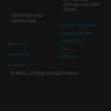
Mi - 11:00-17:00 Uhr
ZEITEN FÜR DEN
Do -11:00-17:00 Uhr
SHOP:
Fr - 11:00-17:00 Uhr
VERSAND UND
ABHOLUNG
Versand mit DHL
UNSERE LOCATIONS
UNSERE PARTNER
Abholung im Desserthaus
REFERENZEN
Mein Konto
TEAM
Registrieren
KARRIERE
Anmelden
Beate
© WÖLLSTEINS DESSERTHAUS
Wöllstein
Adams-
Lehmann-Strasse 44
80797 München
Tel: 089 32 30 80 37
Fax: 089 32 30 80 25
E-Mail: shop@woellsteins.de