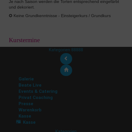
Je nach Saison werden die Torten entsprechend eingefärbt
und dekoriert.
✪ Keine Grundkenntnisse - Einsteigerkurs / Grundkurs
Kurstermine
Kategorien 88888
Galerie
Beate Live
Events & Catering
Privat Coaching
Presse
Warenkorb
Kasse
Kasse
Kategorien