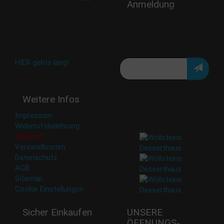
Anmeldung
shop@woellsteins.de
Verpasse keine Rabatt-
Aktion oder exklusive
Angebote und Neuigkeiten!
Meine E-Mail:
Häufig gestellte Fragen:
HIER gehts lang!
Deine Daten werden nicht
Weitere Infos
an Dritte weitergegeben.
Eine Abbestellung ist
Impressum
jederzeit möglich.
Widerrufsbelehrung
Widerruf
Versandkosten
Datenschutz
AGB
Sitemap
Cookie Einstellungen
Sicher Einkaufen
UNSERE
ÖFFNUNGS­