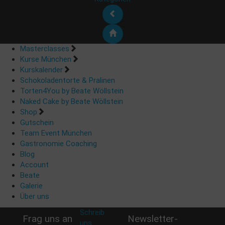
Masterclasses
Kurse München
Kurskalender
Schokoladentorte & Pralinen
Torten4You by Beate Wöllstein
Naked Cake by Beate Wöllstein
Shop
Gutschein
Team Event München
Gastronomie Coaching
Blog
Account
Beate
Galerie
Über uns
Schreib
Frag uns an
Newsletter-
uns
: