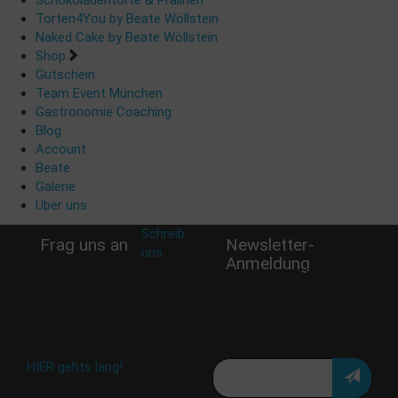
Schokoladentorte & Pralinen
Torten4You by Beate Wöllstein
Naked Cake by Beate Wöllstein
Shop
Gutschein
Team Event München
Gastronomie Coaching
Blog
Account
Beate
Galerie
Über uns
Schreib
Frag uns an
Newsletter-
uns
:
Anmeldung
shop@woellsteins.de
Verpasse keine Rabatt-
Aktion oder exklusive
Angebote und Neuigkeiten!
Meine E-Mail:
Häufig gestellte Fragen:
HIER gehts lang!