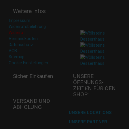
Deine Daten werden nicht
Weitere Infos
an Dritte weitergegeben.
Eine Abbestellung ist
Impressum
jederzeit möglich.
Widerrufsbelehrung
Widerruf
Versandkosten
Datenschutz
AGB
Sitemap
Cookie Einstellungen
Sicher Einkaufen
UNSERE
ÖFFNUNGS­
Mi - 11:00-17:00 Uhr
ZEITEN FÜR DEN
Do -11:00-17:00 Uhr
SHOP:
Fr - 11:00-17:00 Uhr
VERSAND UND
ABHOLUNG
Versand mit DHL
UNSERE LOCATIONS
UNSERE PARTNER
Abholung im Desserthaus