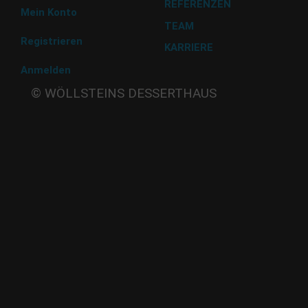
REFERENZEN
Mein Konto
TEAM
Registrieren
KARRIERE
Anmelden
Beate
© WÖLLSTEINS DESSERTHAUS
Wöllstein
Adams-
Lehmann-Strasse 44
80797 München
Tel: 089 32 30 80 37
Fax: 089 32 30 80 25
E-Mail: shop@woellsteins.de
ANREISE
U - 2, 8 Haltestelle Hohenzollernplatz,
9 min Gehzeit
Tram – 12, 27 Haltestelle Nordbad 5 min Gehzeit
BUS – 53, Haltestelle Nordbad 5 min Gehzeit
Nachtlinie – N27, N43 Haltestelle Nordbad 5 min Gehzeit
P – Im Haus begrenzt möglich.