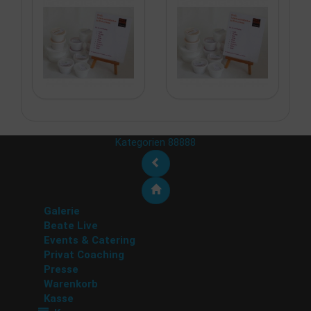
Kategorien 88888
Galerie
Beate Live
Events & Catering
Privat Coaching
Presse
Warenkorb
Kasse