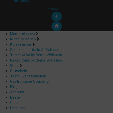
Kasse
Kategorien
Masterclasses
Kurse München
Kurskalender
Schokoladentorte & Pralinen
Torten4You by Beate Wöllstein
Naked Cake by Beate Wöllstein
Shop
Gutschein
Team Event München
Gastronomie Coaching
Blog
Account
Beate
Galerie
Über uns