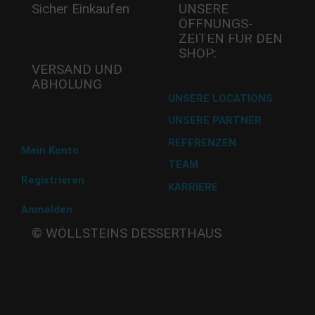
Sicher Einkaufen
UNSERE
ÖFFNUNGS­
Mi - 11:00-17:00 Uhr
ZEITEN FÜR DEN
Do -11:00-17:00 Uhr
SHOP:
Fr - 11:00-17:00 Uhr
VERSAND UND
ABHOLUNG
Versand mit DHL
UNSERE LOCATIONS
UNSERE PARTNER
Abholung im Desserthaus
REFERENZEN
Mein Konto
TEAM
Registrieren
KARRIERE
Anmelden
Beate
© WÖLLSTEINS DESSERTHAUS
Wöllstein
Adams-
Lehmann-Strasse 44
80797 München
Tel: 089 32 30 80 37
Fax: 089 32 30 80 25