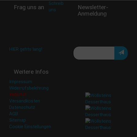
Schreib
Frag uns an
Newsletter-
uns
:
Anmeldung
shop@woellsteins.de
Verpasse keine Rabatt-
Aktion oder exklusive
Angebote und Neuigkeiten!
Meine E-Mail:
Häufig gestellte Fragen:
HIER gehts lang!
Deine Daten werden nicht
Weitere Infos
an Dritte weitergegeben.
Eine Abbestellung ist
Impressum
jederzeit möglich.
Widerrufsbelehrung
Widerruf
Versandkosten
Datenschutz
AGB
Sitemap
Cookie Einstellungen