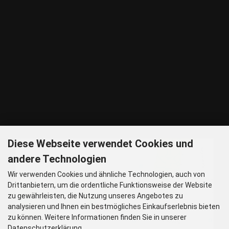
E-Mail: shop@woellsteins.de
ANREISE
U - 2, 8 Haltestelle Hohenzollernplatz,
9 min Gehzeit
Tram – 12, 27 Haltestelle Nordbad 5 min Gehzeit
BUS – 53, Haltestelle Nordbad 5 min Gehzeit
Nachtlinie – N27, N43 Haltestelle Nordbad 5 min Gehzeit
P – Im Haus begrenzt möglich.
Nur nach vorheriger Rücksprache
GOOGLE MAPS
Diese Webseite verwendet Cookies und
andere Technologien
Wir verwenden Cookies und ähnliche Technologien, auch von
Drittanbietern, um die ordentliche Funktionsweise der Website
zu gewährleisten, die Nutzung unseres Angebotes zu
analysieren und Ihnen ein bestmögliches Einkaufserlebnis bieten
zu können. Weitere Informationen finden Sie in unserer
Datenschutzerklärung.