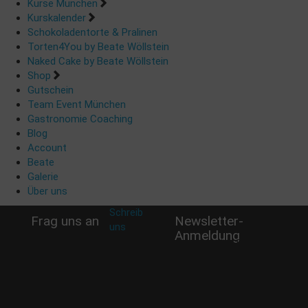
Kurse München
Kurskalender
Schokoladentorte & Pralinen
Torten4You by Beate Wöllstein
Naked Cake by Beate Wöllstein
Shop
Gutschein
Team Event München
Gastronomie Coaching
Blog
Account
Beate
Galerie
Über uns
Schreib
Frag uns an
Newsletter-
uns
:
Anmeldung
shop@woellsteins.de
Verpasse keine Rabatt-
Aktion oder exklusive
Angebote und Neuigkeiten!
Meine E-Mail:
Häufig gestellte Fragen: