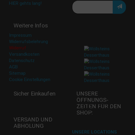
HIER gehts lang!
Deine Daten werden nicht
Weitere Infos
an Dritte weitergegeben.
Eine Abbestellung ist
Impressum
jederzeit möglich.
Widerrufsbelehrung
Widerruf
Versandkosten
Datenschutz
AGB
Sitemap
Cookie Einstellungen
Sicher Einkaufen
UNSERE
ÖFFNUNGS­
Mi - 11:00-17:00 Uhr
ZEITEN FÜR DEN
Do -11:00-17:00 Uhr
SHOP:
Fr - 11:00-17:00 Uhr
VERSAND UND
ABHOLUNG
Versand mit DHL
UNSERE LOCATIONS