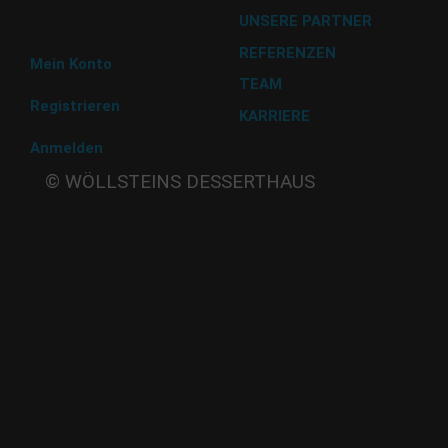
UNSERE PARTNER
Abholung im Desserthaus
REFERENZEN
Mein Konto
TEAM
Registrieren
KARRIERE
Anmelden
Beate
© WÖLLSTEINS DESSERTHAUS
Wöllstein
Adams-
Lehmann-Strasse 44
80797 München
Tel: 089 32 30 80 37
Fax: 089 32 30 80 25
E-Mail: shop@woellsteins.de
ANREISE
U - 2, 8 Haltestelle Hohenzollernplatz,
9 min Gehzeit
Tram – 12, 27 Haltestelle Nordbad 5 min Gehzeit
BUS – 53, Haltestelle Nordbad 5 min Gehzeit