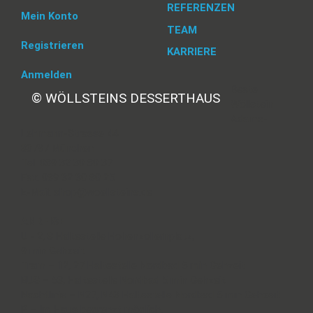
REFERENZEN
Mein Konto
TEAM
Registrieren
KARRIERE
Anmelden
Beate
© WÖLLSTEINS DESSERTHAUS
Wöllstein
Adams-
Lehmann-Strasse 44
80797 München
Tel: 089 32 30 80 37
Fax: 089 32 30 80 25
E-Mail: shop@woellsteins.de
ANREISE
U - 2, 8 Haltestelle Hohenzollernplatz,
9 min Gehzeit
Tram – 12, 27 Haltestelle Nordbad 5 min Gehzeit
BUS – 53, Haltestelle Nordbad 5 min Gehzeit
Nachtlinie – N27, N43 Haltestelle Nordbad 5 min Gehzeit
P – Im Haus begrenzt möglich.