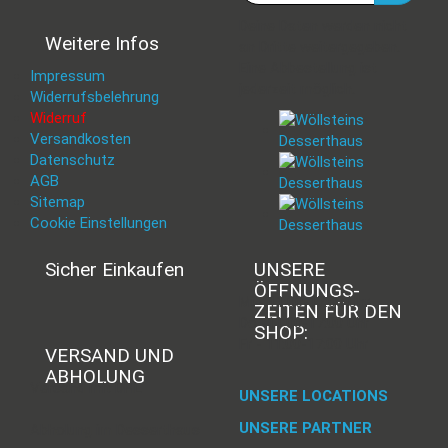
Deine Daten werden nicht
Weitere Infos
an Dritte weitergegeben.
Eine Abbestellung ist
Impressum
jederzeit möglich.
Widerrufsbelehrung
Widerruf
Versandkosten
Datenschutz
AGB
Sitemap
Cookie Einstellungen
Sicher Einkaufen
UNSERE
ÖFFNUNGS­
Mi - 11:00-17:00 Uhr
ZEITEN FÜR DEN
Do -11:00-17:00 Uhr
SHOP:
Fr - 11:00-17:00 Uhr
VERSAND UND
ABHOLUNG
Versand mit DHL
UNSERE LOCATIONS
UNSERE PARTNER
Abholung im Desserthaus