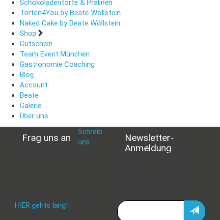
Schokoladentorte & Pralinen
Torten4You by Beate Wöllstein
Naked Cake by Beate Wöllstein
Shop
Gutschein
Team Event München
Gastronomie Coaching
Blog
Account
Beate
Galerie
Über uns
Schreib
Frag uns an
Newsletter-
uns
:
Anmeldung
shop@woellsteins.de
Verpasse keine Rabatt-
Aktion oder exklusive
Angebote und Neuigkeiten!
Meine E-Mail:
Häufig gestellte Fragen:
HIER gehts lang!