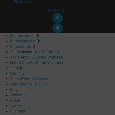
Kasse
Kategorien
Masterclasses
Kurse München
Kurskalender
Schokoladentorte & Pralinen
Torten4You by Beate Wöllstein
Naked Cake by Beate Wöllstein
Shop
Gutschein
Team Event München
Gastronomie Coaching
Blog
Account
Beate
Galerie
Über uns