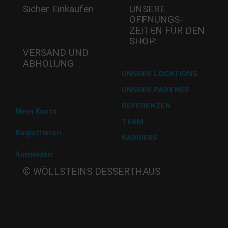
Sicher Einkaufen
UNSERE
ÖFFNUNGS­
Mi - 11:00-17:00 Uhr
ZEITEN FÜR DEN
Do -11:00-17:00 Uhr
SHOP:
Fr - 11:00-17:00 Uhr
VERSAND UND
ABHOLUNG
Versand mit DHL
UNSERE LOCATIONS
UNSERE PARTNER
Abholung im Desserthaus
REFERENZEN
Mein Konto
TEAM
Registrieren
KARRIERE
Anmelden
Beate
© WÖLLSTEINS DESSERTHAUS
Wöllstein
Adams-
Lehmann-Strasse 44
80797 München
Tel: 089 32 30 80 37