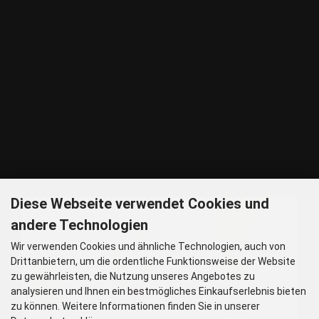
Fax: 089 32 30 80 25
E-Mail: shop@woellsteins.de
ANREISE
U - 2, 8 Haltestelle Hohenzollernplatz,
9 min Gehzeit
Tram – 12, 27 Haltestelle Nordbad 5 min Gehzeit
BUS – 53, Haltestelle Nordbad 5 min Gehzeit
Nachtlinie – N27, N43 Haltestelle Nordbad 5 min Gehzeit
P – Im Haus begrenzt möglich.
Nur nach vorheriger Rücksprache
GOOGLE MAPS
Diese Webseite verwendet Cookies und
andere Technologien
Wir verwenden Cookies und ähnliche Technologien, auch von
Drittanbietern, um die ordentliche Funktionsweise der Website
zu gewährleisten, die Nutzung unseres Angebotes zu
analysieren und Ihnen ein bestmögliches Einkaufserlebnis bieten
zu können. Weitere Informationen finden Sie in unserer