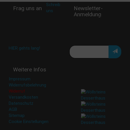
Schreib
Frag uns an
Newsletter-
uns
:
Anmeldung
shop@woellsteins.de
Verpasse keine Rabatt-
Aktion oder exklusive
Angebote und Neuigkeiten!
Meine E-Mail:
Häufig gestellte Fragen:
HIER gehts lang!
Deine Daten werden nicht
Weitere Infos
an Dritte weitergegeben.
Eine Abbestellung ist
Impressum
jederzeit möglich.
Widerrufsbelehrung
Widerruf
Versandkosten
Datenschutz
AGB
Sitemap
Cookie Einstellungen